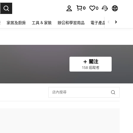
0
0
lect.
康
家居及廚房
工具 & 家裝
辦公和學習用品
電子產品
玩具
家
關注
158 追蹤者