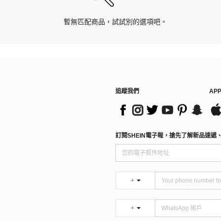
暫無匹配商品，試試別的選項吧。
追蹤我們
AP
訂閱SHEIN電子報，搶先了解新品速遞
+
+