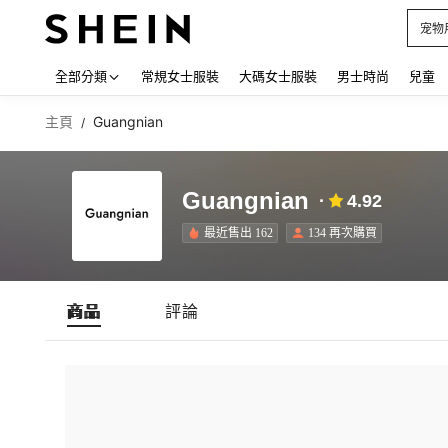
宠物
Use up
全部分類
常規女士服裝
大碼女士服裝
男士時尚
兒童
主頁
Guangnian
/
Guangnian
4.92
最近售出 162
134 再次購買
商品
評論