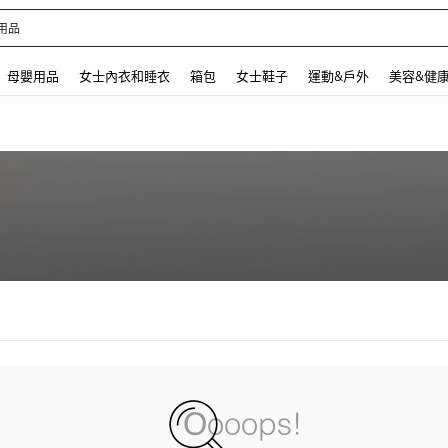
用品
 and down arrow keys to navigate search 最近搜尋 and 搜索發現. Press Enter to se
母嬰用品
女士內衣和睡衣
箱包
女士鞋子
運動&戶外
美容&健