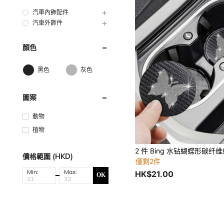
汽車內飾配件
汽車外飾件
顏色
黑色
灰色
圖案
動物
植物
價格範圍 (HKD)
僅剩2件
Min:
Max:
HK$21.00
OK