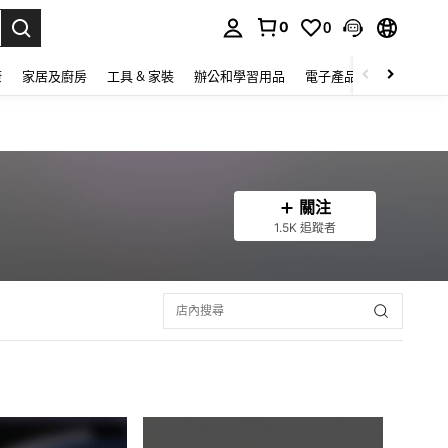
0
0
lect.
康
家居及廚房
工具 & 家裝
辦公和學習用品
電子產品
玩具
家
關注
1.5K 追蹤者