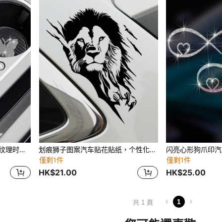
2 件 Bing 水钻蝴蝶形碳纤维纹理时尚杯垫
划痕狮子图案汽车贴花贴纸，个性化装饰贴纸，适用于车窗、冰箱、摩托车、行李箱
闪亮心形狗爪印汽
僅剩1件
僅剩1件
HK$21.00
HK$25.00
1
共 1 頁