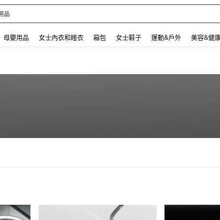
用品
 and down arrow keys to navigate search 最近搜尋 and 搜索發現. Press Enter to se
母嬰用品
女士內衣和睡衣
箱包
女士鞋子
運動&戶外
美容&健