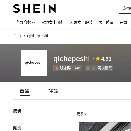
宠物
Use up
全部分類
常規女士服裝
大碼女士服裝
男士時尚
兒童
主頁
qichepeshi
/
qichepeshi
4.91
最近售出 44K
12K 再次購買
商品
評論
篩選
更多
類別