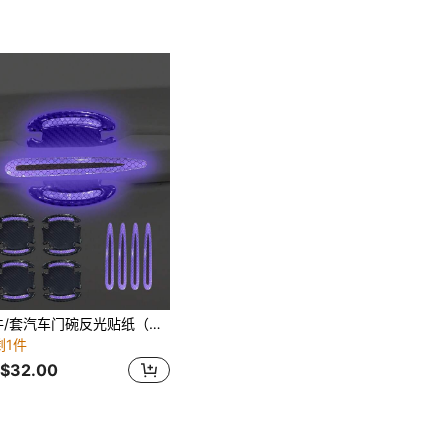
8 件/套汽车门碗反光贴纸（4 个门碗、4 个门把手）
剩1件
$32.00