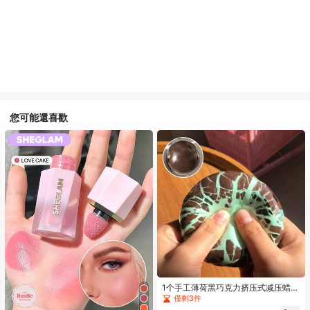
您可能還喜歡
1个手工薄荷黑巧克力挤压式减压蜡
球，挤压时口感酥脆，男女皆宜，是
僅剩3件
派对礼品或礼物的完美之选，适合14