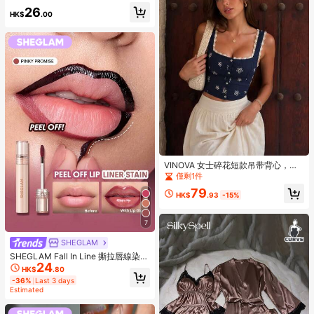
戴、尺寸可調、高彈性貼合臉部。畢
26
業生日派對禮物，男女通用。本產品
HK$
.00
不具任何醫療功效
VINOVA 女士碎花短款吊带背心，复
古蕾丝边方领无袖纽扣前襟休闲修身
僅剩1件
衬衫，适合夏季野餐和度假，藏蓝色
79
HK$
.93
-15%
7
SHEGLAM
SHEGLAM Fall In Line 撕拉唇線染色
24
筆-Pinky Promise 品牌美妝化妝品
HK$
.80
適合女士與女孩
-36%
Last 3 days
Estimated