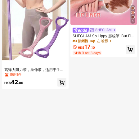
5
SHEGLAM
SHEGLAM So Lippy 唇線筆-But Firs
t,Coffee 品牌美妝化妝品 適合女士與
#3 熱銷榜 Top
在 嘴唇
女孩
17
HK$
.10
-41%
Last 3 days
高弹力阻力带，拉伸带，适用于手
臂、肩膀、背部、腿部拉伸，上半身
僅剩1件
锻炼器材，便携式家用/办公弹力绳，
42
适用于瑜伽、普拉提、健身拉伸，8字
HK$
.00
形健身阻力带