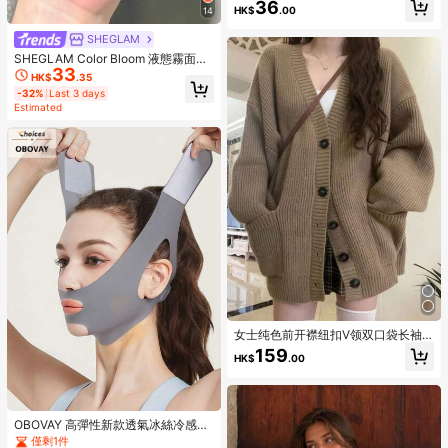
36
岁以上人群的解压玩具，节日、生
HK$
.00
14
日、愚人节、圣诞节礼物 - 成人礼物
SHEGLAM
SHEGLAM Color Bloom 液態霧面腮
33
紅-Love Cake 品牌美妝化妝品 適合
HK$
.35
女士與女孩
-32%
Last 3 days
Estimated
女士纯色前开襟纽扣V领双口袋长袖
针织开衫休闲款
159
HK$
.00
OBOVAY 高彈性新款透氣冰絲冷感面
部工具｜減壓透氣不留痕、舒適佩
僅剩1件