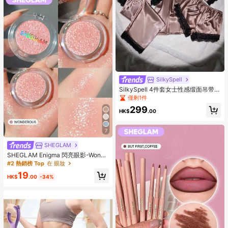
SilkySpell
SilkySpell 4件套女士性感缎面吊带背
心、裤子、优雅睡袍、短裤，大码睡
僅剩1件
衣套装，卡其色，四季皆宜，缎面睡
299
衣外套套装，缎面睡袍套装，缎面睡
HK$
.00
衣套装，秋冬服装
7
SHEGLAM
SHEGLAM Enigma 閃亮眼影-Wonde
rous 品牌美妝化妝品 適合女士與女孩
#2 熱銷榜 Top
在 眼妝
19
HK$
.00
-34%