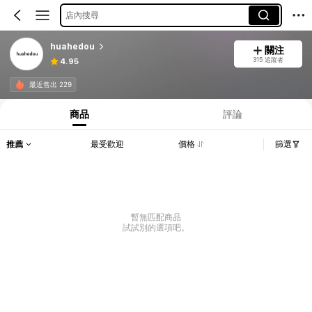
店內搜尋
huahedou
關注
315 追蹤者
4.95
最近售出 229
商品
評論
推薦
最受歡迎
價格
篩選
暫無匹配商品
試試別的選項吧。