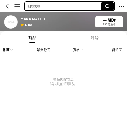
店內搜尋
MARA MALL
關注
256 追蹤者
4.88
商品
評論
推薦
最受歡迎
價格
篩選
暫無匹配商品
試試別的選項吧。