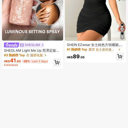
4
SHEIN EZwear 女士純色方領襯裙,打
SHEGLAM
褶無袖裙
#1 熱銷榜 Top
露背 女士迷你連衣裙
SHEGLAM Light Me Up 亮澤定妝噴
霧 品牌美妝化妝品 適合女士與女孩
#3 熱銷榜 Top
在 臉部化妝
89
HK$
.00
41
HK$
.80
-20%
Last 2 days
Estimated