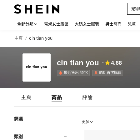
宠物
Use up
全部分類
常規女士服裝
大碼女士服裝
男士時尚
兒童
主頁
cin tian you
/
cin tian you
4.88
最近售出 670K
85K 再次購買
主頁
商品
評論
篩選
更多
類別