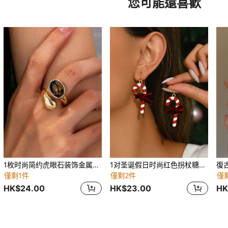
您可能還喜歡
1枚时尚简约虎眼石装饰金属戒指，适合女性日常佩戴、派对、聚会、约会等场合。
1对圣诞假日时尚红色拐杖糖耳环，圣诞耳环钩和吊坠，适合女性，送给女朋友/妈妈的绝佳礼物
僅剩1件
僅剩2件
僅
HK$24.00
HK$23.00
HK