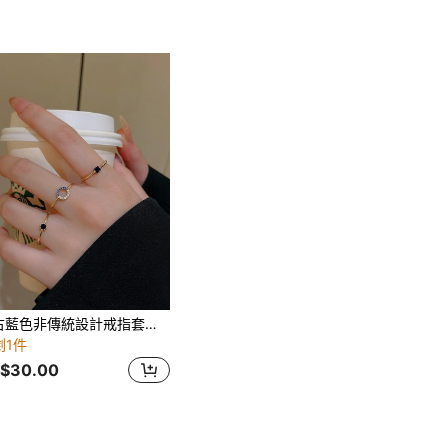
復古藍色非傳統設計戒指套裝，Ins風格可堆疊3件套開口式簡單戒指
剩1件
$30.00