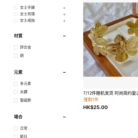
女士手鍊
女士耳環
女士戒指
材質
鋅合金
銅
元素
多元素
水鑽
僅剩1件
聖誕節
HK$25.00
場合
日常
節日