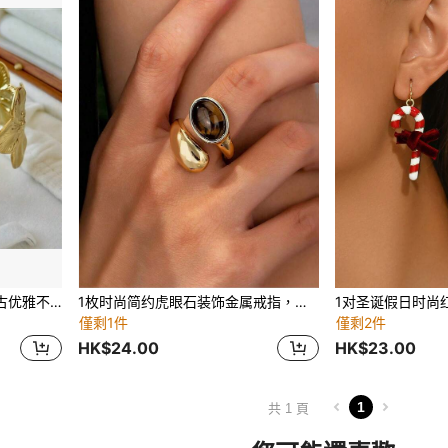
7/12件随机发货 时尚简约复古优雅不对称图案树脂手链套装，几何波浪、花朵、鸡蛋花、夸张复古硬币，大号手链，别致，适合约会、度假、日常佩戴、派对、周年纪念礼物
1枚时尚简约虎眼石装饰金属戒指，适合女性日常佩戴、派对、聚会、约会等场合。
僅剩1件
僅剩2件
HK$24.00
HK$23.00
1
共 1 頁