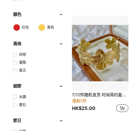
顏色
紅色
黃色
風格
休閒
優雅
復古
細節
7/12件随机发货 时尚简约复古优雅不对称图案树脂手链套装，几何波浪、花朵、鸡蛋花、夸张复古硬币，大号手链，别致，适合约会、度假、日常佩戴、派对、周年纪念礼物
水鑽
僅剩1件
寶石
HK$25.00
節日