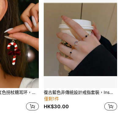
1对圣诞假日时尚红色拐杖糖耳环，圣诞耳环钩和吊坠，适合女性，送给女朋友/妈妈的绝佳礼物
復古藍色非傳統設計戒指套裝，Ins風格可堆疊3件套開口式簡單戒指
僅剩1件
HK$30.00