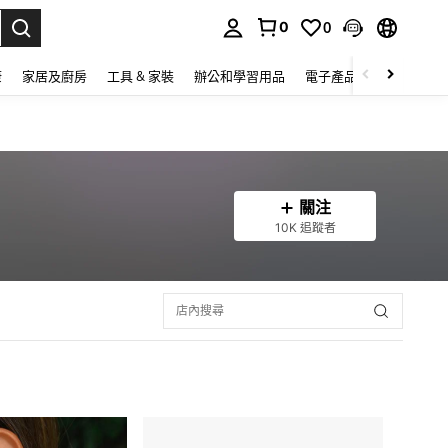
0
0
lect.
康
家居及廚房
工具 & 家裝
辦公和學習用品
電子產品
玩具
家
關注
10K 追蹤者