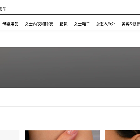
用品
 and down arrow keys to navigate search 最近搜尋 and 搜索發現. Press Enter to se
母嬰用品
女士內衣和睡衣
箱包
女士鞋子
運動&戶外
美容&健