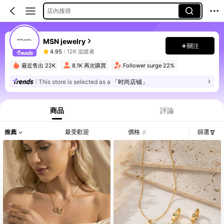
店內搜尋
MSN jewelry
關注
4.95
12K 追蹤者
最近售出 22K
8.1K 再次購買
Follower surge 22%
This store is selected as a
「时尚店铺」
商品
評論
推薦
最受歡迎
價格
篩選