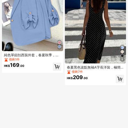
純色單鈕扣西裝外套，春夏秋季，七
分袖，適合上班族女性，通勤穿搭
僅剩1件
6
169
HK$
.00
春夏黑色波點無袖A字長洋裝，極簡
優雅風，適合日常通勤與派對
僅剩7件
209
HK$
.00