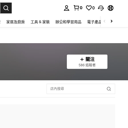
0
0
lect.
康
家居及廚房
工具 & 家裝
辦公和學習用品
電子產品
玩具
家
關注
586 追蹤者