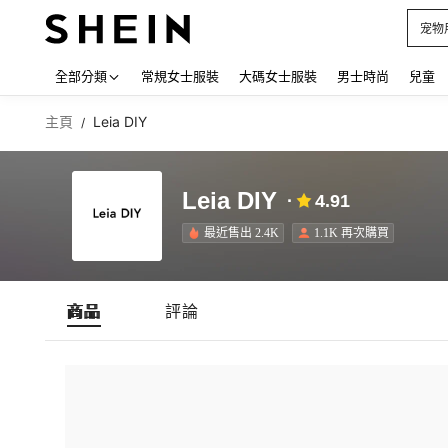
宠物
Use up
全部分類
常規女士服裝
大碼女士服裝
男士時尚
兒童
主頁
Leia DIY
/
Leia DIY
4.91
最近售出 2.4K
1.1K 再次購買
商品
評論