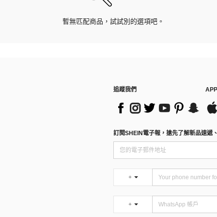
暫無匹配商品，試試別的選項吧。
追蹤我們
AP
訂閱SHEIN電子報，搶先了解新品速遞
+
+