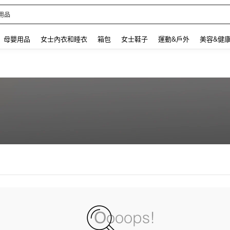
用品
 and down arrow keys to navigate search 最近搜尋 and 搜索發現. Press Enter to se
母嬰用品
女士內衣和睡衣
箱包
女士鞋子
運動&戶外
美容&健