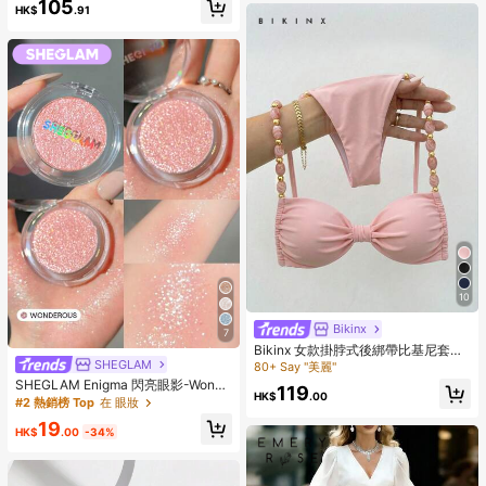
105
日常穿著、派對、生日派對、返校季
HK$
.91
10
Bikinx
7
Bikinx 女款掛脖式後綁帶比基尼套
SHEGLAM
裝，波希米亞風拼接配色珠飾肩帶，
80+ Say "美麗"
適合海灘度假，粉色夏季款
SHEGLAM Enigma 閃亮眼影-Wonde
119
HK$
.00
rous 品牌美妝化妝品 適合女士與女孩
#2 熱銷榜 Top
在 眼妝
19
HK$
.00
-34%