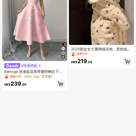
2025新款女士珊瑚绒浴袍，柔软绒毛
连帽长款浴袍，珊瑚绒睡衣套装，保
僅剩1件
4
暖舒适的冬季睡衣，柔软绒毛家居
219
服，可爱卡通印花，长袖带口袋，可
HK$
.00
#浪漫禮服
机洗
Elenzga 浪漫提花系带腰部喇叭下摆
中长连衣裙
僅剩2件
290+ Say "非常酷"
239
HK$
.00