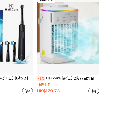
牙刷，5种模式，旋转式设计，配有4个柔软替换刷头
Hailicare 便携式七彩氛围灯台扇，四档风速调节，四档定时设置，双超声波加湿器和三重湿帘制冷，方便携带和移动，低噪音，夏季必备单品
-5%
僅剩1件
HK$179.73