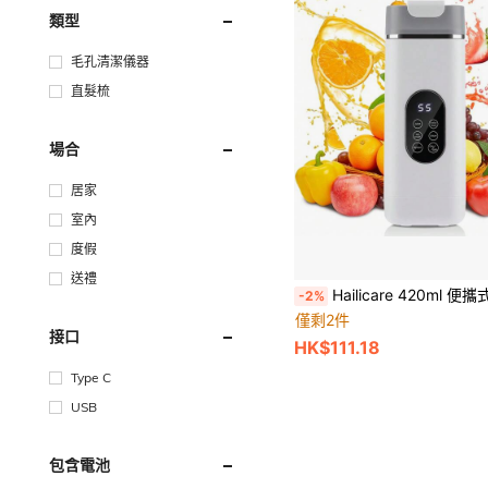
類型
毛孔清潔儀器
直髮梳
場合
居家
室內
度假
送禮
Hailicare 420ml 便攜式個人果汁機 無線果汁杯 USB 充電式電動攪拌杯，適合製作果昔和奶昔，配備數位 LED 顯示螢幕與 12 葉迷你攪拌杯，USB 充電式電動搖搖
-2%
僅剩2件
接口
HK$111.18
Type C
USB
包含電池