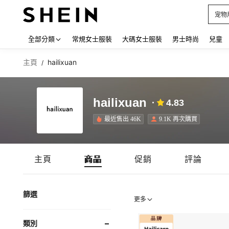
宠物
Use up
全部分類
常規女士服裝
大碼女士服裝
男士時尚
兒童
主頁
hailixuan
/
hailixuan
4.83
最近售出 46K
9.1K 再次購買
主頁
商品
促銷
評論
篩選
更多
類別