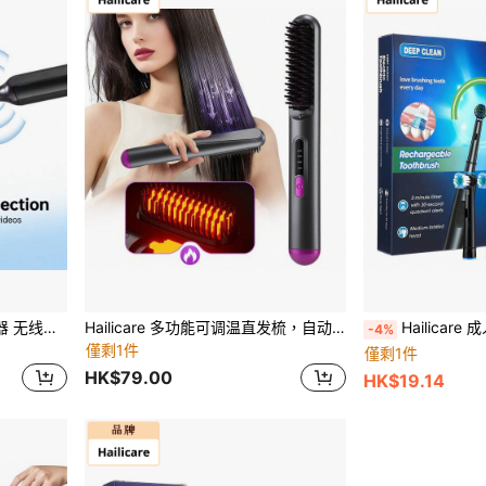
Hailicare 智能可视耳部清洁器 无线耳垢清洁器 耳垢清除工具 30W 高清智能耳勺 6个LED无影灯 3.0mm直径 耳部清洁 Type-C 13（电池容量：130mah）
Hailicare 多功能可调温直发梳，自动断电便携式造型梳，送给女友和朋友的完美旅行造型礼物
Hailicare 成人充电式电动
-4%
僅剩1件
僅剩1件
HK$79.00
HK$19.14