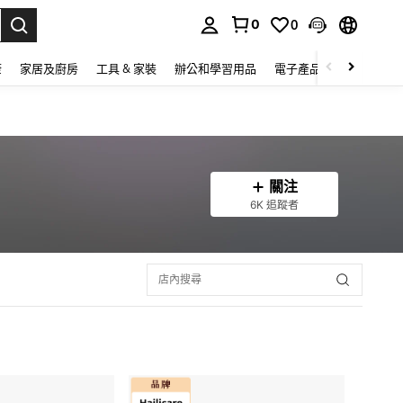
0
0
lect.
康
家居及廚房
工具 & 家裝
辦公和學習用品
電子產品
玩具
家
關注
6K 追蹤者