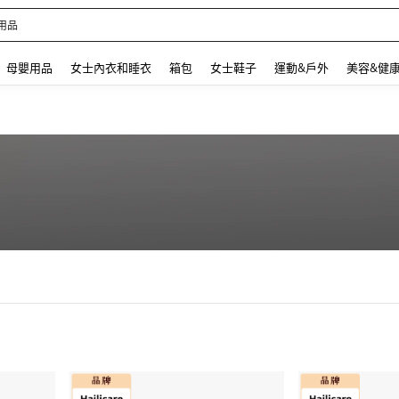
用品
 and down arrow keys to navigate search 最近搜尋 and 搜索發現. Press Enter to se
母嬰用品
女士內衣和睡衣
箱包
女士鞋子
運動&戶外
美容&健