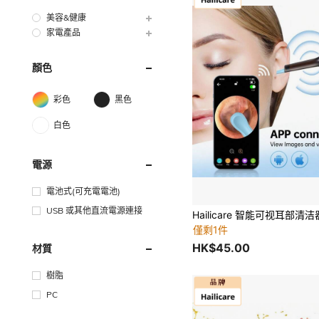
美容&健康
家電產品
顏色
彩色
黑色
白色
電源
電池式(可充電電池)
USB 或其他直流電源連接
僅剩1件
HK$45.00
材質
樹脂
PC