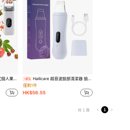
杯，附額外手柄蓋，適用於居家、辦公室、健身房、運動與戶外活動
Hailicare 超音波臉部清潔器 臉部刮痧美容儀 毛孔清潔器 4種模式去角質黑頭清除器 深層毛孔吸取器 臉部清潔工具 保養工具 臉部痤瘡清潔器
-6%
僅剩1件
HK$56.55
1
共 1 頁