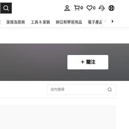
0
0
lect.
康
家居及廚房
工具 & 家裝
辦公和學習用品
電子產品
玩具
家
關注