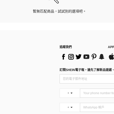
暫無匹配商品，試試別的選項吧。
追蹤我們
AP
訂閱SHEIN電子報，搶先了解新品速遞
+
+