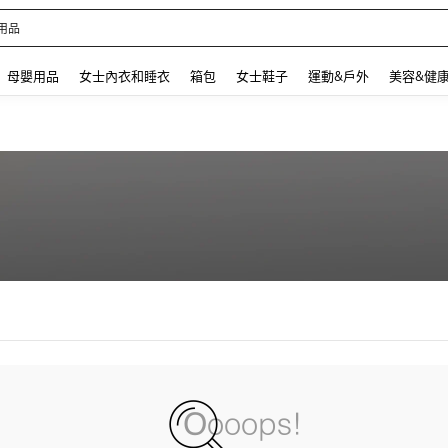
用品
 and down arrow keys to navigate search 最近搜尋 and 搜索發現. Press Enter to se
母嬰用品
女士內衣和睡衣
箱包
女士鞋子
運動&戶外
美容&健