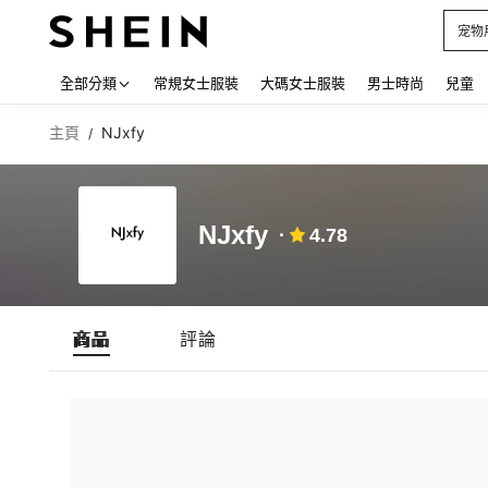
宠物
Use up
全部分類
常規女士服裝
大碼女士服裝
男士時尚
兒童
主頁
NJxfy
/
NJxfy
4.78
商品
評論