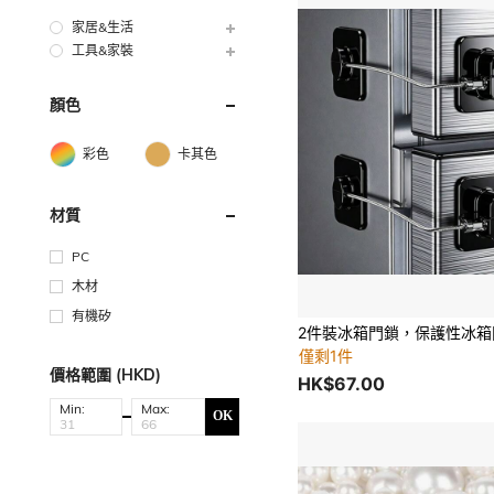
家居&生活
工具&家裝
顏色
彩色
卡其色
材質
PC
木材
有機矽
僅剩1件
價格範圍 (HKD)
HK$67.00
Min:
Max:
OK