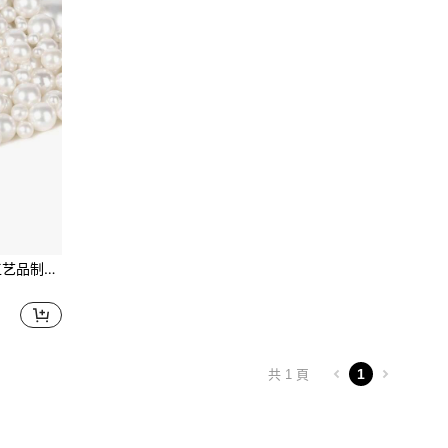
320颗未打孔珍珠，适用于工艺品制作、花瓶填充、桌面装饰、婚礼、生日派对、家居装饰（8毫米、10毫米、14毫米、20毫米），也可作为毕业礼物、房间装饰、花瓶或玻璃花瓶装饰。
1
共 1 頁