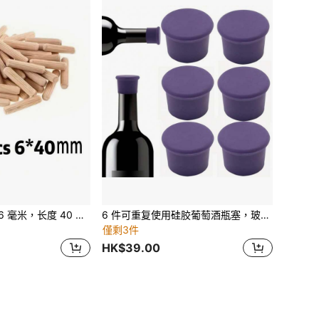
80 件木钉，直径 6 毫米，长度 40 毫米，适用于 DIY 项目、家具、橱柜、椅子维修、家居装饰、工艺品、圣诞礼物 - 易于使用
6 件可重复使用硅胶葡萄酒瓶塞，玻璃软木塞饮料啤酒香槟瓶密封，保持葡萄酒新鲜
僅剩3件
HK$39.00