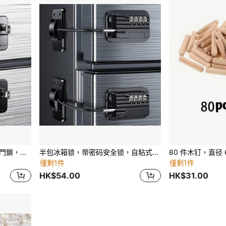
2件裝冰箱門鎖，保護性冰箱門鎖，適用於廚房冷凍庫、櫥櫃與抽屜、氣炸鍋、衣櫥、窗戶、門 - 無需工具或鑽孔 (黑色鎖/白色)
半包冰箱锁，带密码安全锁，自粘式冷冻室锁，适用于橱柜、抽屉、烤箱、窗户
僅剩1件
僅剩1件
HK$54.00
HK$31.00