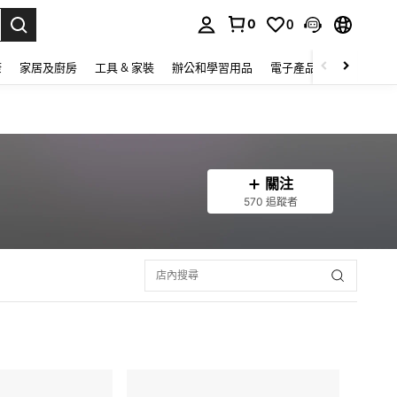
0
0
lect.
康
家居及廚房
工具 & 家裝
辦公和學習用品
電子產品
玩具
家
關注
570 追蹤者