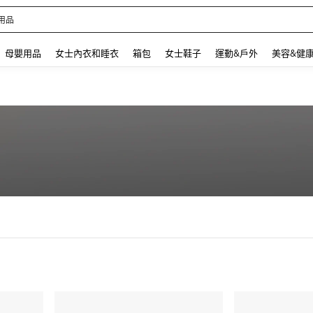
用品
 and down arrow keys to navigate search 最近搜尋 and 搜索發現. Press Enter to se
母嬰用品
女士內衣和睡衣
箱包
女士鞋子
運動&戶外
美容&健