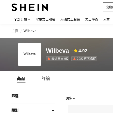
宠物
Use up
全部分類
常規女士服裝
大碼女士服裝
男士時尚
兒童
主頁
Wilbeva
/
Wilbeva
4.92
最近售出 9K
2.3K 再次購買
商品
評論
篩選
更多
類別