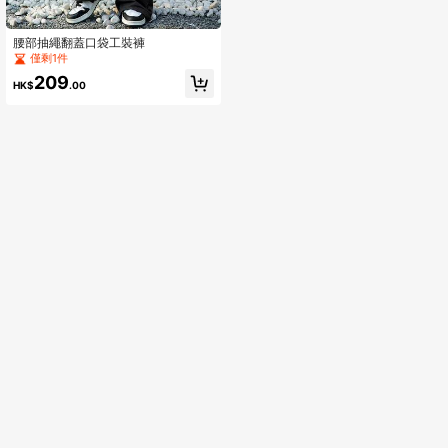
腰部抽繩翻蓋口袋工裝褲
僅剩1件
209
HK$
.00