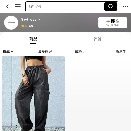
店內搜尋
Sodress
關注
158 追蹤者
4.80
商品
評論
推薦
最受歡迎
價格
篩選