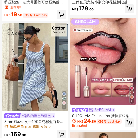
挤压奶酪 - 超大号柔软可挤压奶酪块 |
三件套贝壳装饰渐变印花挂脖比基尼
Gurgle Gifts，成人趣味奶酪 | 巨型减
套装，搭配侧开衩长裙，高端时尚沙
僅剩1件
179
HK$
.00
压球 | 成人感官减压奶酪 - Sunshine
滩泳装，女士夏季海滩度假必备
19
Entertainment
HK$
.50
-39%
Last day
6
5
SHEGLAM
SHEGLAM Fall In Line 撕拉唇線染色
#柔和的橙色和藍色
24
筆-Pinky Promise 品牌美妝化妝品
Siren Gaze 女士100%纯棉蓝白条纹
HK$
.80
-36%
Last day
適合女士與女孩
方领无袖长连衣裙，巴黎风情夏季度
Estimated
#7 熱銷榜 Top
在 褶皺 女裝
假装扮，日常通勤工作夏季连衣裙
169
HK$
.00