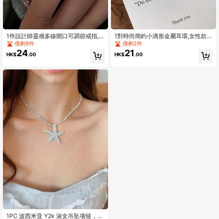
1件設計師靈感多線開口可調節戒指,
1對時尚簡約小滴形金屬耳環,女性款,
適合女性日常佩戴
金色/銀色
僅剩9件
僅剩2件
24
21
HK$
.00
HK$
.00
1PC 波西米亚 Y2k 淑女吊坠项链，夏