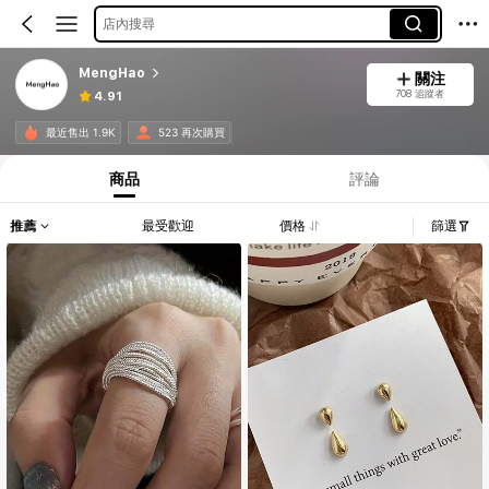
店內搜尋
MengHao
關注
708 追蹤者
4.91
最近售出 1.9K
523 再次購買
商品
評論
推薦
最受歡迎
價格
篩選