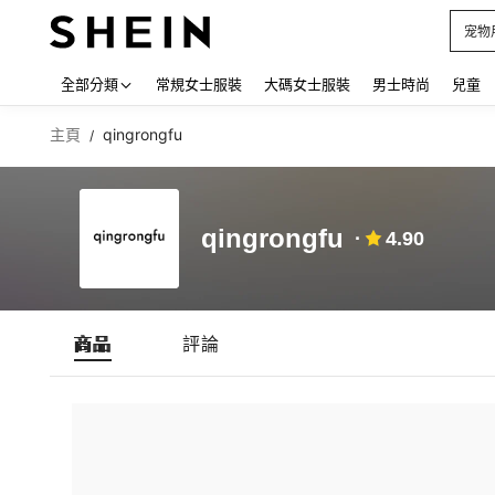
宠物
Use up
全部分類
常規女士服裝
大碼女士服裝
男士時尚
兒童
主頁
qingrongfu
/
qingrongfu
4.90
商品
評論