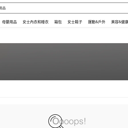
用品
 and down arrow keys to navigate search 最近搜尋 and 搜索發現. Press Enter to se
母嬰用品
女士內衣和睡衣
箱包
女士鞋子
運動&戶外
美容&健