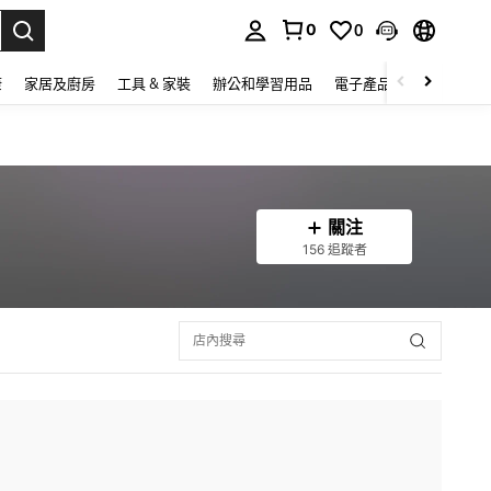
0
0
lect.
康
家居及廚房
工具 & 家裝
辦公和學習用品
電子產品
玩具
家
關注
156 追蹤者