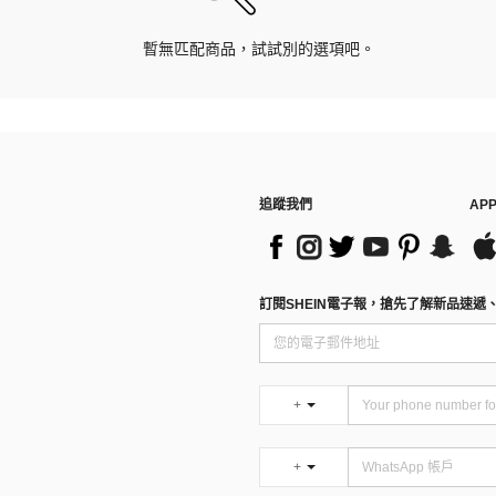
暫無匹配商品，試試別的選項吧。
追蹤我們
AP
訂閱SHEIN電子報，搶先了解新品速遞
+
+