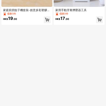
家庭廚房餃子機套裝-創意多彩塑膠餃
家用手動牙膏擠壓器工具
子模具
僅剩1件
僅剩1件
19
17
HK$
.00
HK$
.00