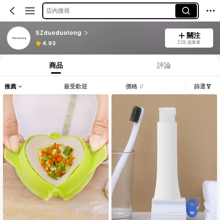
店內搜尋
SZduoduolong
關注
229 追蹤者
4.93
商品
評論
推薦
最受歡迎
價格
篩選