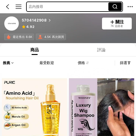
店內搜尋
5704142908
關注
7K 追蹤者
4.92
最近售出 8.6K
4.5K 再次購買
商品
評論
推薦
最受歡迎
價格
篩選