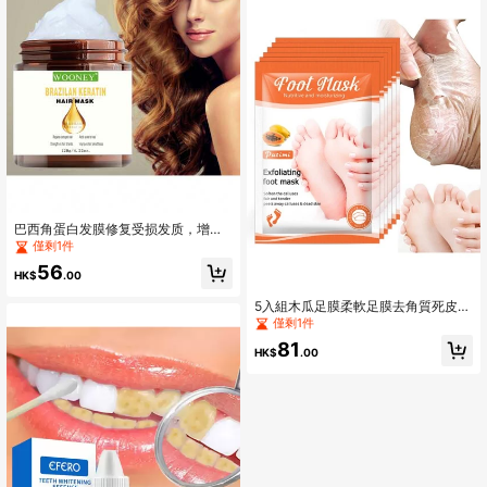
巴西角蛋白发膜修复受损发质，增加
头发光泽，强韧发丝，改善头发柔顺
僅剩1件
度
56
HK$
.00
5入組木瓜足膜柔軟足膜去角質死皮及
魚鱗病足症狀
僅剩1件
81
HK$
.00