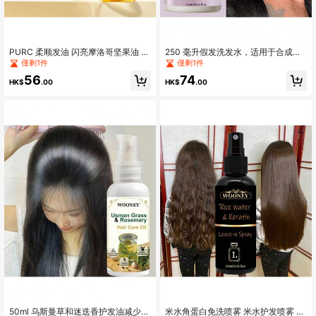
PURC 柔顺发油 闪亮摩洛哥坚果油 滋
250 毫升假发洗发水，适用于合成和
养柔顺修复受损毛躁发质精华头皮护
天然假发，假发护理、卷曲控制和光
僅剩1件
僅剩1件
理护发产品
泽提升，与角蛋白、摩洛哥坚果油、
56
74
米水洗发水一致，适用于：真人头
HK$
.00
HK$
.00
发、合成假发、日常护理和保养
50ml 乌斯曼草和迷迭香护发油减少头
米水角蛋白免洗喷雾 米水护发喷雾 热