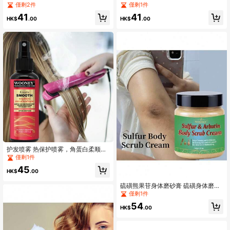
发断裂深层保湿防止干燥和毛躁，乌
保护免洗香味 顺滑有光泽 不毛躁 头
僅剩2件
僅剩1件
斯曼草油护发顺滑亮泽秀发，冬季滋
发柔软 5 秒即可拥有顺滑有光泽的秀
41
41
润秀发，植物提取物不油腻
发，无需洗发配方，携带方便
HK$
.00
HK$
.00
护发喷雾 热保护喷雾，角蛋白柔顺护
理，五效合一，令秀发亮泽柔顺，帮
僅剩1件
助抚平毛躁，抵御热损伤和摩擦。免
45
洗洗发水和护发素二合一产品。
HK$
.00
硫磺熊果苷身体磨砂膏 硫磺身体磨砂
膏 深层清洁去角质 清爽肌肤控油 干
僅剩1件
性皮肤磨砂膏 保湿 物理去角质，深层
54
清洁，持久保湿，冬季皮肤干燥解决
HK$
.00
方案