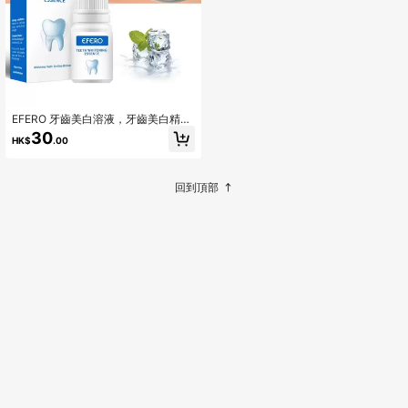
EFERO 牙齒美白溶液，牙齒美白精
華，1入組專業牙齒護理產品提亮牙齒
30
HK$
.00
口腔清潔
回到頂部