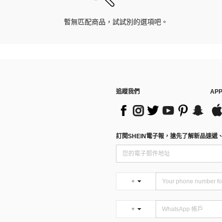
暫無匹配商品，試試別的選項吧。
追蹤我們
AP
訂閱SHEIN電子報，搶先了解新品速遞
+
+