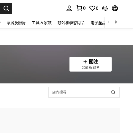
0
0
lect.
康
家居及廚房
工具 & 家裝
辦公和學習用品
電子產品
玩具
家
關注
209 追蹤者