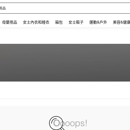
用品
 and down arrow keys to navigate search 最近搜尋 and 搜索發現. Press Enter to se
母嬰用品
女士內衣和睡衣
箱包
女士鞋子
運動&戶外
美容&健