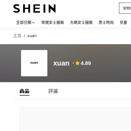
宠物
Use up
全部分類
常規女士服裝
大碼女士服裝
男士時尚
兒童
主頁
xuan
/
xuan
4.89
商品
評論