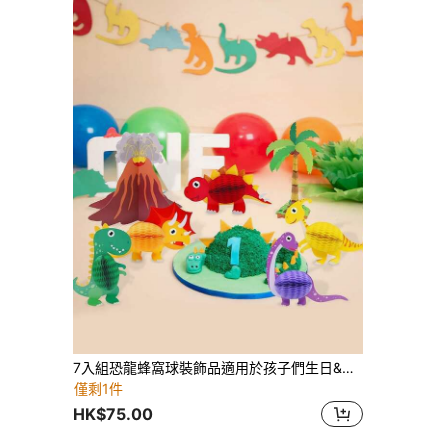
7入組恐龍蜂窩球裝飾品適用於孩子們生日&節日派對主題桌子裝飾用品,寶寶派對用品
僅剩1件
HK$75.00