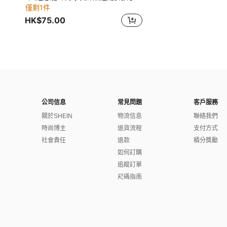
僅剩1件
HK$75.00
公司信息
常見問題
客戶服務
關於SHEIN
物流信息
聯絡我們
時尚博主
退貨流程
支付方式
社會責任
退款
積分獎勵
如何訂購
追蹤訂單
尺碼指南