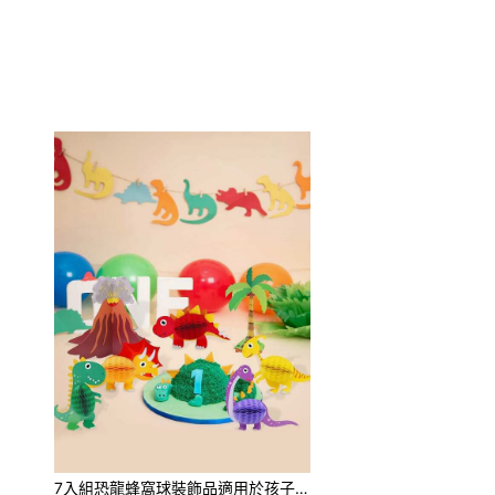
7入組恐龍蜂窩球裝飾品適用於孩子們生日&節日派對主題桌子裝飾用品,寶寶派對用品