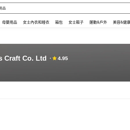
用品
 and down arrow keys to navigate search 最近搜尋 and 搜索發現. Press Enter to se
母嬰用品
女士內衣和睡衣
箱包
女士鞋子
運動&戶外
美容&健
 Craft Co. Ltd
4.95