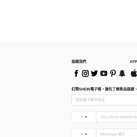
追蹤我們
AP
訂閱SHEIN電子報，搶先了解新品速遞
+
+