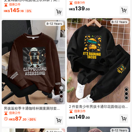
裤套装，适合春夏少女穿着
僅剩1件
套，新款时尚休闲旅行装
僅剩2件
139
145
HK$
.00
HK$
.16
-3%
8-12 Years
8-12 Years
4
2 件套青少年男孩卡通印花圆领运动
男孩返校季卡通咖啡杯圖案圓領套頭
衫和慢跑裤套装，时尚春秋季
僅剩3件
運動衫 - 柔軟、可機洗、百搭 - 秋冬
僅剩2件
149
休閒穿搭（兒童時尚必備單品，萬聖
87
HK$
.00
HK$
.20
-20%
節）
8-12 Years
8-12 Years