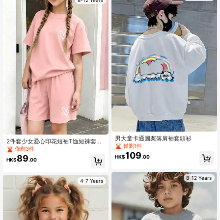
男大童卡通圖案落肩袖套頭衫
2件套少女爱心印花短袖T恤短裤套
僅剩1件
装，休闲宽松版型，适合度假和购物
僅剩3件
109
外出，夏季
89
HK$
.00
HK$
.00
8-12 Years
4-7 Years