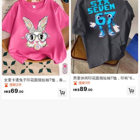
男童休闲印花圆领短袖T恤，印有“6
女童卡通兔子印花圆领短袖T恤，春夏
7”数字图案，适合户外购物和度假穿
僅剩1件
休闲T恤
僅剩2件
着
89
69
HK$
.00
HK$
.00