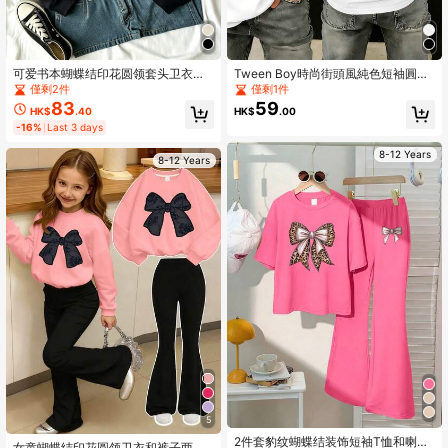
可爱书本蝴蝶结印花圆领套头卫衣，
Tween Boy時尚街頭風純色短袖圓領
柔软、可机洗、百搭 - 适合返校季、
T恤
僅剩2件
僅剩1件
秋冬季日常休闲穿着（秋季新品系
83
59
HK$
.40
HK$
.00
列，万圣节）
-16%
Last 3 days
8-12 Years
8-12 Years
5
2件套豹纹蝴蝶结装饰短袖T恤和喇叭
女童蝴蝶结印花圆领卫衣和裤子两件