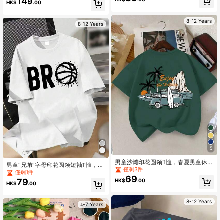
149
HK$
.00
適合旅行、派對和校園穿著。也適合
學校、度假和購物。
8-12 Years
8-12 Years
5
男童沙滩印花圆领T恤，春夏男童休闲
男童“兄弟”字母印花圆领短袖T恤，青
T恤，柔软上衣
僅剩3件
少年学生运动休闲T恤，简约时尚春夏
僅剩1件
69
上衣
79
HK$
.00
HK$
.00
8-12 Years
4-7 Years