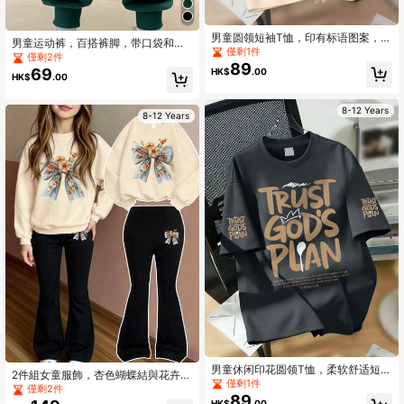
男童圆领短袖T恤，印有标语图案，柔
男童运动裤，百搭裤脚，带口袋和罗
软舒适，适合春夏学生穿着，日常穿
僅剩1件
纹袖口，适合春秋冬季
僅剩2件
着也合适。
89
69
HK$
.00
HK$
.00
8-12 Years
8-12 Years
男童休闲印花圆领T恤，柔软舒适短
2件組女童服飾，杏色蝴蝶結與花卉印
袖，印有标语图案，适合青少年春夏
僅剩1件
花運動衫搭配黑色喇叭褲，可愛時
僅剩2件
穿着
89
尚。柔軟面料，可機洗，休閒時尚，
HK$
.00