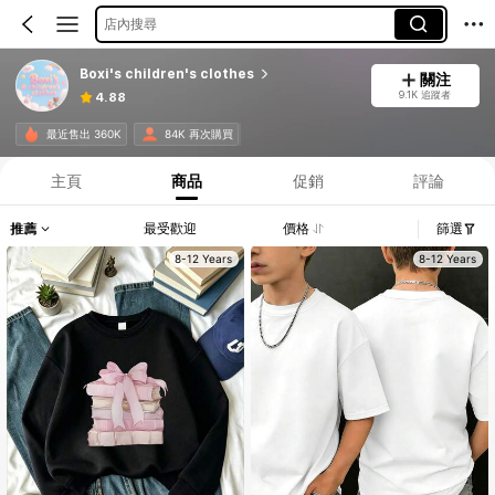
店內搜尋
Boxi's children's clothes
關注
9.1K 追蹤者
4.88
最近售出 360K
84K 再次購買
主頁
商品
促銷
評論
推薦
最受歡迎
價格
篩選
8-12 Years
8-12 Years