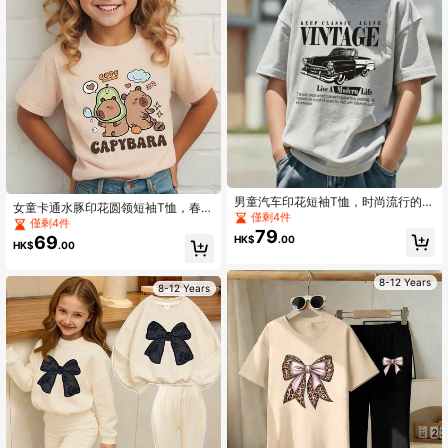
男童汽车印花短袖T恤，时尚流行的童
女童卡通水豚印花圆领短袖T恤，春夏
装。适合上学、度假和购物外出。休
僅剩4件
休闲T恤
僅剩4件
闲百搭的春夏风格。
79
69
HK$
.00
HK$
.00
8-12 Years
8-12 Years