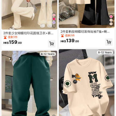
5
2件套豹纹蝴蝶结装饰短袖T恤+喇叭
2件套少女蝴蝶结印花圆领卫衣+裤子
裤套装，适合少女，春夏款
僅剩1件
套装，新款时尚休闲装，适合旅行
僅剩1件
139
159
HK$
.00
HK$
.00
8-12 Years
8-12 Years