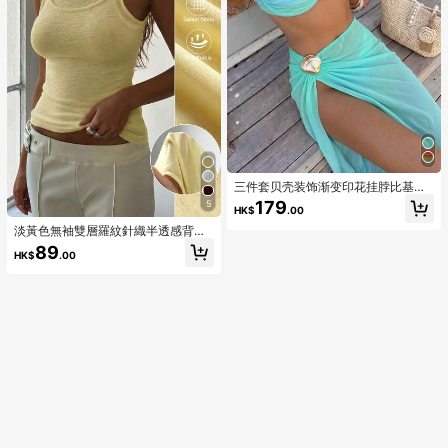
三件套贝壳装饰渐变印花挂脖比基尼
套装，搭配侧开衩长裙，高端时尚沙
179
5
HK$
.00
滩泳装，女士夏季海滩度假必备
淡黃色無袖雙層羅紋針織半透感背
心，透氣針織面料，圓領無袖內搭背
89
HK$
.00
心，休閒夏季款