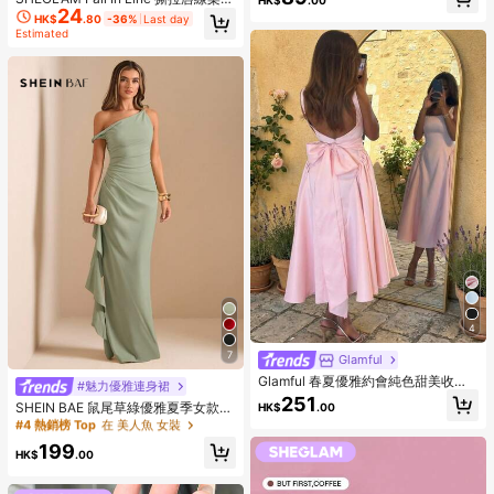
HK$
.00
High Repeat Customers
24
筆-Pinky Promise 品牌美妝化妝品
HK$
.80
-36%
Last day
適合女士與女孩
僅剩2件
Estimated
4
7
Glamful
Glamful 春夏優雅約會純色甜美收腰
#魅力優雅連身裙
#4 熱銷榜 Top
在 美人魚 女裝
後蝴蝶結設計小眾法式細肩帶洋裝
251
僅剩4件
SHEIN BAE 鼠尾草綠優雅夏季女款用
HK$
.00
餐禮服，斜肩扭結抹胸百褶高開衩荷
#4 熱銷榜 Top
#4 熱銷榜 Top
在 美人魚 女裝
在 美人魚 女裝
葉邊裹身長款伴娘派對洋裝
僅剩4件
僅剩4件
199
HK$
.00
#4 熱銷榜 Top
在 美人魚 女裝
僅剩4件