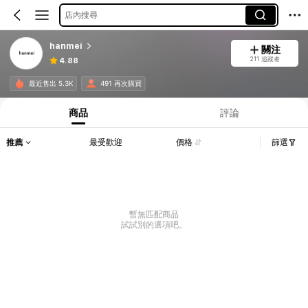
店內搜尋
hanmei
關注
211 追蹤者
4.88
最近售出 5.3K
491 再次購買
商品
評論
推薦
最受歡迎
價格
篩選
暫無匹配商品
試試別的選項吧。