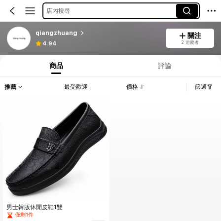
店內搜尋
qiangzhuang
關注
2 追蹤者
4.94
商品
評論
推薦
最受歡迎
價格
篩選
男士韓版休閒皮鞋1雙
僅剩1件