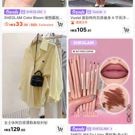
14
SHEGLAM
Vuslat
SHEGLAM Color Bloom 液態霧面腮
Vuslat 新款時尚百搭修身 A 字長洋
紅-Love Cake 品牌美妝化妝品 適合
裝，優雅純欲風無袖洋裝，適合度
僅剩2件
33
HK$
.35
-32%
Estimated
女士與女孩
假、約會、下午茶、通勤、辦公室、
105
日常穿著、派對、生日派對、返校季
HK$
.91
5
女士休闲百搭通勤条纹衬衫
129
SHEGLAM
HK$
.00
SHEGLAM So Lippy 唇線筆-But Firs