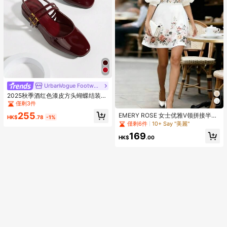
UrbanVogue Footwear
2025秋季酒红色漆皮方头蝴蝶结装饰
粗跟凉鞋，休闲通勤，芭蕾平底鞋
僅剩3件
255
EMERY ROSE 女士优雅V领拼接半透
HK$
.78
-1%
明花瓣袖印花收腰中长连衣裙，夏季
僅剩6件
10+ Say "美麗"
169
HK$
.00