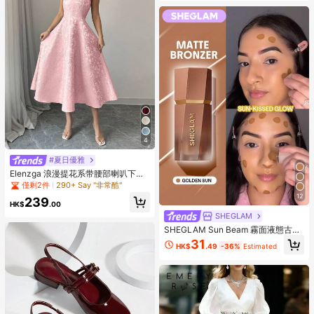
4
#夏日優雅
Elenzga 浪漫提花系带腰部喇叭下摆
中长连衣裙
僅剩2件
290+ Say "非常酷"
12
239
HK$
.00
SHEGLAM
SHEGLAM Sun Beam 霧面液態古
銅-Golden Sun 品牌美妝化妝品 適合
31
HK$
.49
-36%
Estimated
女士與女孩