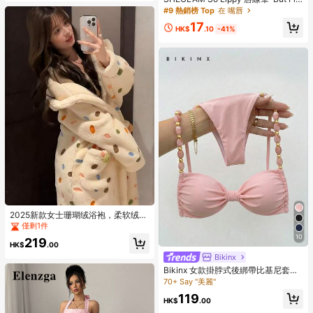
t,Coffee 品牌美妝化妝品 適合女士與
#9 熱銷榜 Top
在 嘴唇
女孩
17
HK$
.10
-41%
2025新款女士珊瑚绒浴袍，柔软绒毛
连帽长款浴袍，珊瑚绒睡衣套装，保
僅剩1件
暖舒适的冬季睡衣，柔软绒毛家居
10
219
服，可爱卡通印花，长袖带口袋，可
HK$
.00
机洗
Bikinx
Bikinx 女款掛脖式後綁帶比基尼套
裝，波希米亞風拼接配色珠飾肩帶，
70+ Say "美麗"
適合海灘度假，粉色夏季款
119
HK$
.00