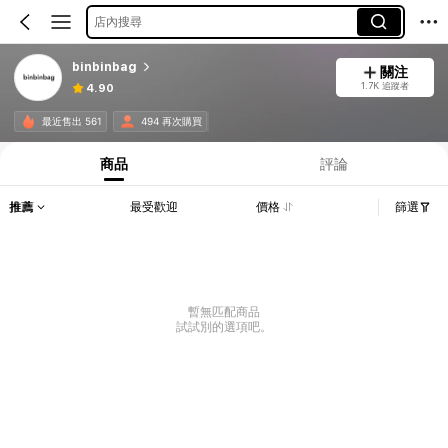
店內搜尋
binbinbag
關注
1.7K 追蹤者
4.90
最近售出 561
494 再次購買
商品
評論
推薦
最受歡迎
價格
篩選
暫無匹配商品
試試別的選項吧。