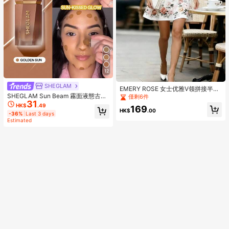
12
SHEGLAM
EMERY ROSE 女士优雅V领拼接半透
SHEGLAM Sun Beam 霧面液態古
明花瓣袖印花收腰中长连衣裙，夏季
僅剩6件
31
銅-Golden Sun 品牌美妝化妝品 適合
HK$
.49
169
女士與女孩
HK$
.00
-36%
Last 3 days
Estimated