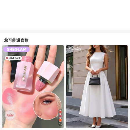
您可能還喜歡
15