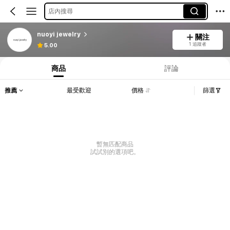
店內搜尋
nuoyi jewelry
關注
1 追蹤者
5.00
商品
評論
推薦
最受歡迎
價格
篩選
暫無匹配商品
試試別的選項吧。