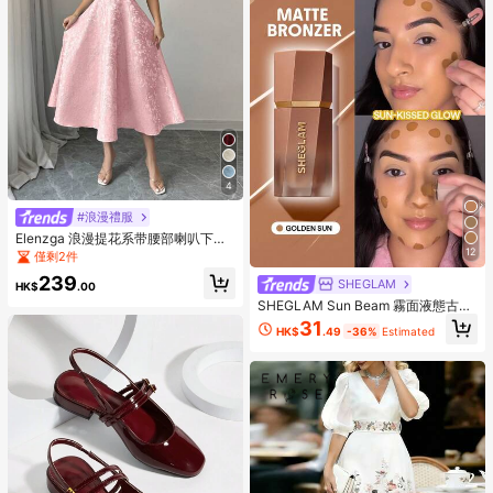
4
#浪漫禮服
Elenzga 浪漫提花系带腰部喇叭下摆
中长连衣裙
12
僅剩2件
239
SHEGLAM
HK$
.00
SHEGLAM Sun Beam 霧面液態古
銅-Golden Sun 品牌美妝化妝品 適合
31
HK$
.49
-36%
Estimated
女士與女孩