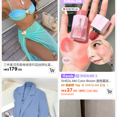
三件套贝壳装饰渐变印花挂脖比基尼
179
套装，搭配侧开衩长裙，高端时尚沙
14
HK$
.00
滩泳装，女士夏季海滩度假必备
SHEGLAM
SHEGLAM Color Bloom 液態霧面腮
紅-Rose Ritual 品牌美妝化妝品 適合
#2 熱銷榜 Top
在 SHEGLAM 彩妝
女士與女孩
37
HK$
.05
-24%
Last day
Estimated