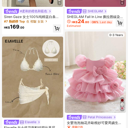
5
6
#柔和的橙色和藍色
SHEGLAM
Siren Gaze 女士100%纯棉蓝白条纹
SHEGLAM Fall In Line 撕拉唇線染色
24
方领无袖长连衣裙，巴黎风情夏季度
筆-Pinky Promise 品牌美妝化妝品
#7 熱銷榜 Top
在 褶皺 女裝
HK$
.80
-36%
Last day
假装扮，日常通勤工作夏季连衣裙
適合女士與女孩
169
Estimated
HK$
.00
0-3 Years
Petal Princesses
Elavelle
女嬰泡泡袖花卉歐根紗可愛周歲生日
禮服，適合花童婚禮穿著，不含髮箍
僅剩2件
Elavelle 女士提花面料挂脖比基尼上