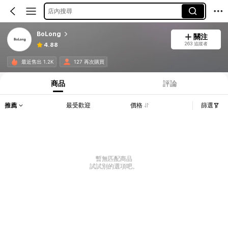
店內搜尋
BoLong
關注
263 追蹤者
4.88
最近售出 1.2K
127 再次購買
商品
評論
推薦
最受歡迎
價格
篩選
暫無匹配商品
試試別的選項吧。