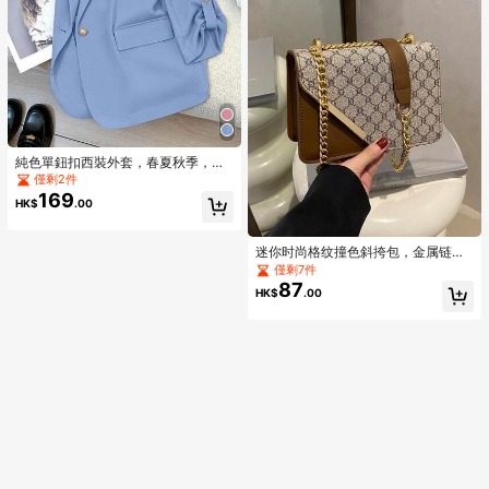
純色單鈕扣西裝外套，春夏秋季，七
分袖，適合上班族女性，通勤穿搭
僅剩2件
169
HK$
.00
迷你时尚格纹撞色斜挎包，金属链条
肩带方形钱包，适合购物
僅剩7件
87
HK$
.00