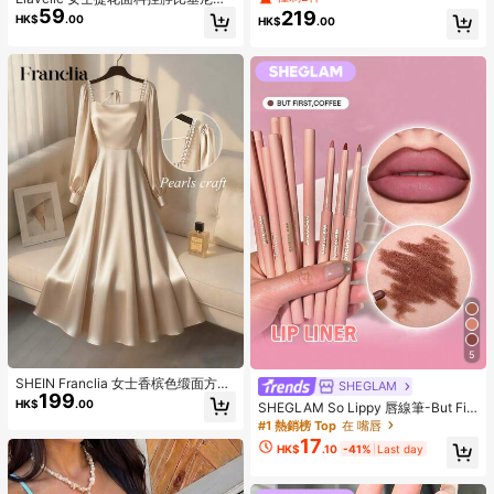
59
衣，春夏款
219
HK$
.00
HK$
.00
5
SHEIN Franclia 女士香槟色缎面方领
SHEGLAM
199
连衣裙，珍珠吊带长袖礼服，奢华优
HK$
.00
SHEGLAM So Lippy 唇線筆-But Firs
雅派对礼服
t,Coffee 品牌美妝化妝品 適合女士與
#1 熱銷榜 Top
在 嘴唇
女孩
17
HK$
.10
-41%
Last day