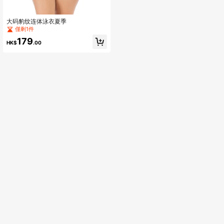
大码豹纹连体泳衣夏季
僅剩1件
179
HK$
.00