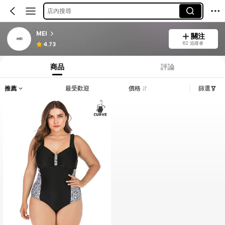
店內搜尋
MEI
關注
62 追蹤者
4.73
商品
評論
推薦
最受歡迎
價格
篩選