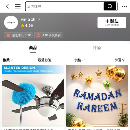
店內搜尋
yang zhi
關注
2.8K 追蹤者
4.90
最近售出 8.2K
4.1K 再次購買
商品
評論
推薦
最受歡迎
價格
篩選