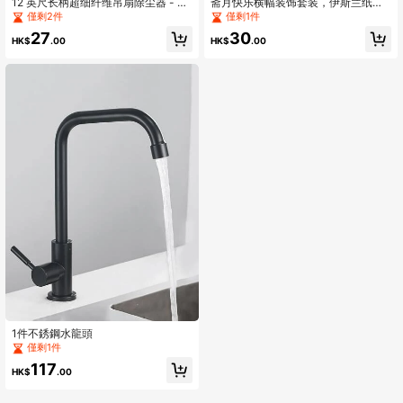
12 英尺长柄超细纤维吊扇除尘器 - 锁
斋月快乐横幅装饰套装，伊斯兰纸
尘、可重复使用、可机洗、轻松清洁
雕，节日派对场景装饰，适用于开斋
僅剩2件
僅剩1件
刷 - 可拆卸刷子，方便清洁，非常适
节和斋月庆祝活动，无需电源或电池
27
30
合房车和家庭使用
HK$
.00
HK$
.00
1件不銹鋼水龍頭
僅剩1件
117
HK$
.00