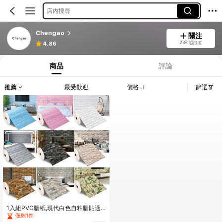
店內搜尋
Chengao
關注
238 追蹤者
4.86
商品
評論
推薦
最受歡迎
價格
篩選
1入組PVC牆紙,現代白色自粘牆貼適
用於家庭裝飾用品
僅剩1件