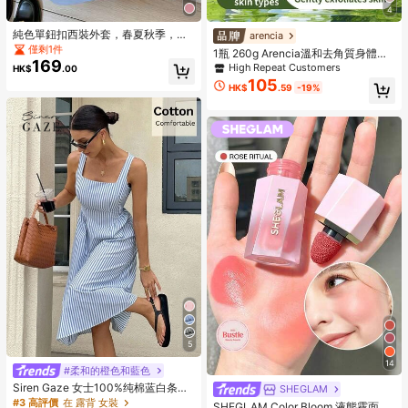
4
純色單鈕扣西裝外套，春夏秋季，七
High Repeat Customers
arencia
分袖，適合上班族女性，通勤穿搭
僅剩1件
僅剩5件
1瓶 260g Arencia溫和去角質身體磨
169
砂膏，法國海鹽+天然精油，雲朵般
High Repeat Customers
High Repeat Customers
HK$
.00
柔軟質地，舒緩保濕身體磨砂膏，適
105
僅剩5件
僅剩5件
HK$
.59
-19%
合所有膚質，日常沐浴與SPA使用
High Repeat Customers
僅剩5件
5
14
#柔和的橙色和藍色
Siren Gaze 女士100%纯棉蓝白条纹
SHEGLAM
方领无袖长连衣裙，巴黎风情夏季度
#3 高評價
在 露背 女裝
SHEGLAM Color Bloom 液態霧面腮