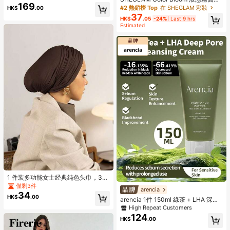
假装扮，日常通勤工作夏季连衣裙
169
紅-Rose Ritual 品牌美妝化妝品 適合
#2 熱銷榜 Top
在 SHEGLAM 彩妝
HK$
.00
女士與女孩
37
HK$
.05
-24%
Last 9 hrs
Estimated
1 件装多功能女士经典纯色头巾，3
种不同佩戴方式，弹性头巾采用柔软
僅剩3件
High Repeat Customers
arencia
舒适的莫代尔面料制成，适合休闲、
34
HK$
.00
僅剩4件
运动、瑜伽、女士长袍、海滩、度假
arencia 1件 150ml 綠茶 + LHA 深層
等场合。
毛孔清潔乳，3合1溫和去角質潔面
High Repeat Customers
High Repeat Customers
乳，適用油性肌膚與黑頭，72小時發
124
僅剩4件
僅剩4件
HK$
.00
酵米糕質地
High Repeat Customers