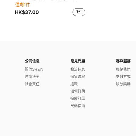
僅剩1件
HK$37.00
公司信息
常見問題
客戶服務
關於SHEIN
物流信息
聯絡我們
時尚博主
退貨流程
支付方式
社會責任
退款
積分獎勵
如何訂購
追蹤訂單
尺碼指南