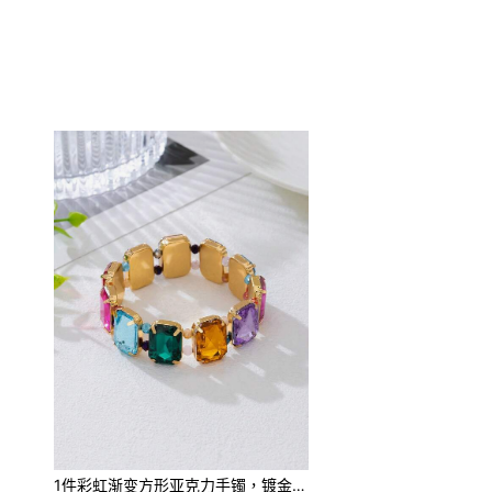
1件彩虹渐变方形亚克力手镯，镀金包边弹力手镯，度假风小众设计配饰