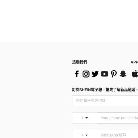
追蹤我們
AP
訂閱SHEIN電子報，搶先了解新品速遞
+
+