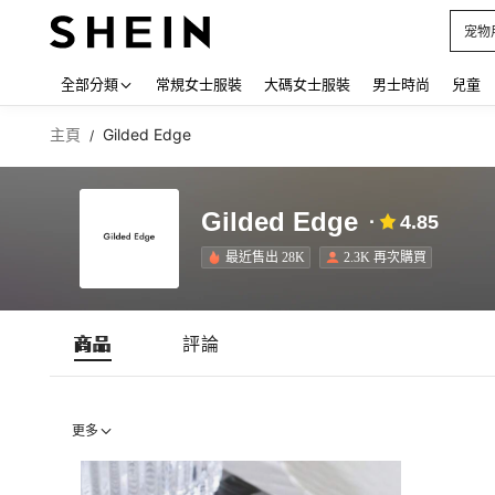
宠物
Use up
全部分類
常規女士服裝
大碼女士服裝
男士時尚
兒童
主頁
Gilded Edge
/
Gilded Edge
4.85
最近售出 28K
2.3K 再次購買
商品
評論
更多