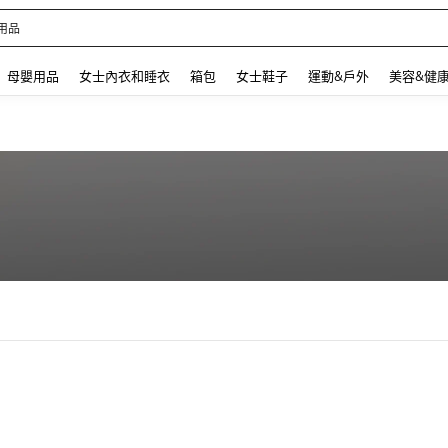
用品
 and down arrow keys to navigate search 最近搜尋 and 搜索發現. Press Enter to se
母嬰用品
女士內衣和睡衣
箱包
女士鞋子
運動&戶外
美容&健