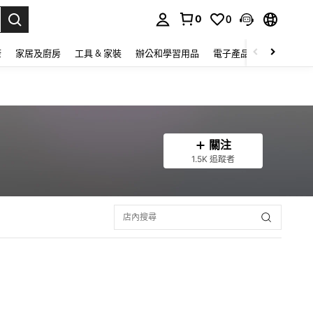
0
0
lect.
康
家居及廚房
工具 & 家裝
辦公和學習用品
電子產品
玩具
家
關注
1.5K 追蹤者