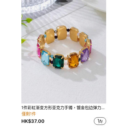
1件彩虹渐变方形亚克力手镯，镀金包边弹力手镯，度假风小众设计配饰
僅剩1件
HK$37.00