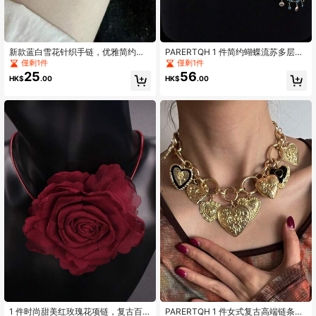
新款蓝白雪花针织手链，优雅简约的
PARERTQH 1 件简约蝴蝶流苏多层串
森系配饰
珠腰链，独特优雅性感腰饰礼物，适
僅剩1件
僅剩1件
合女性，派对配饰
25
56
HK$
.00
HK$
.00
1 件时尚甜美红玫瑰花项链，复古百
PARERTQH 1 件女式复古高端链条金