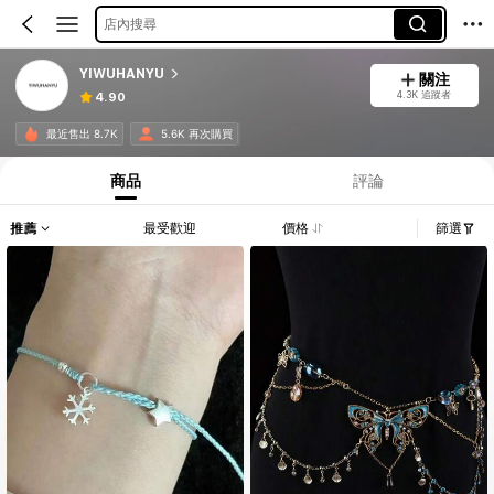
店內搜尋
YIWUHANYU
關注
4.3K 追蹤者
4.90
最近售出 8.7K
5.6K 再次購買
商品
評論
推薦
最受歡迎
價格
篩選