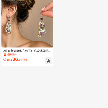
2件套新款奢华几何不对称设计耳环，
独特夸张长款耳环，女士款
僅剩2件
36
HK$
.61
-1%