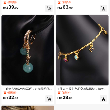
搭打结腰绳，简约配饰
属心形吊坠项链
僅剩1件
僅剩1件
39
63
HK$
.00
HK$
.00
1 对复古绿珠竹结耳环，时尚简约优
1 件多巴胺彩色花朵吊坠脚链，精致
雅百搭耳环
优雅高端奢华多层脚链，适合女士
僅剩1件
僅剩1件
32
28
HK$
.00
HK$
.00