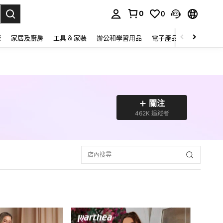
0
0
lect.
康
家居及廚房
工具 & 家裝
辦公和學習用品
電子產品
玩具
家
關注
462K 追蹤者