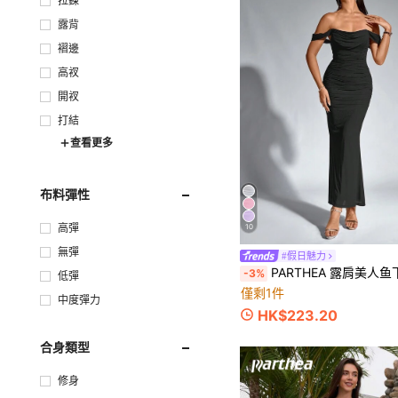
拉鍊
露背
褶邊
高衩
開衩
打結
查看更多
布料彈性
高彈
10
無彈
#假日魅力
PARTHEA 露肩美人鱼下摆荷叶边修身黑色
-3%
低彈
僅剩1件
中度彈力
HK$223.20
合身類型
修身