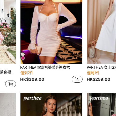
PARTHEA 露背褶邊緊身連衣裙
PARTHEA 粉色系带花卉印花紧身褶皱连衣裙，优雅度假派对夏季款
僅剩2件
僅剩1件
HK$309.00
HK$259.00