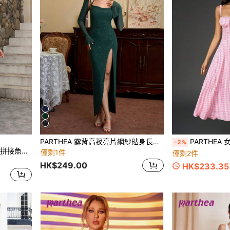
PARTHEA 露背高衩亮片網紗貼身長洋裝
PARTHEA 女士格
-2%
PARTHEA 露背交叉綁帶蕾絲拼接魚骨泡泡袖抓皺緊身洋裝（拉鍊設計，性感）優雅夏季棕色
僅剩1件
僅剩2件
HK$249.00
HK$233.35