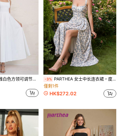
PARTHEA 女士优雅白色方领可调节肩带A字中长连衣裙（后拉链设计），适合婚礼宾客、晚宴、派对和鸡尾酒会等夏季正式场合。
PARTHEA 女士中长连衣裙，度假夏季优雅款
-3%
僅剩1件
HK$272.02