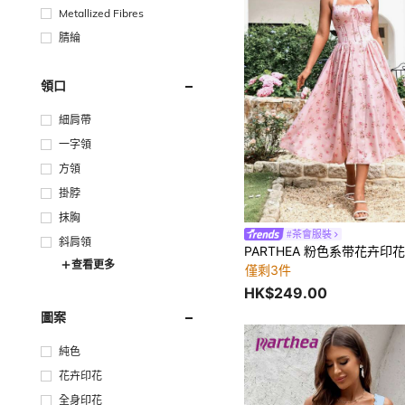
Metallized Fibres
腈綸
領口
細肩帶
一字領
方領
掛脖
抹胸
#茶會服裝
斜肩領
查看更多
僅剩3件
HK$249.00
圖案
純色
花卉印花
全身印花