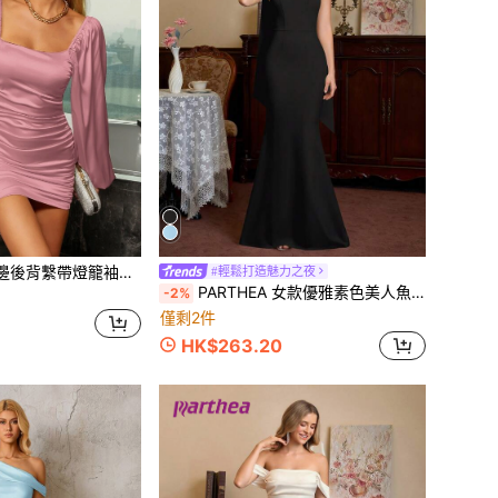
PARTHEA 方領褶邊後背繫帶燈籠袖緞面緊身連衣裙
#輕鬆打造魅力之夜
PARTHEA 女款優雅素色美人魚長洋裝，露肩披肩領設計，露背修身晚禮服，黑色夏季派對款
-2%
僅剩2件
HK$263.20