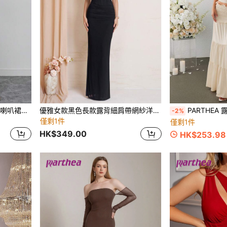
PARTHEA 女款無袖方領長版喇叭裙，正式晚禮服，優雅白色綁帶抓皺交叉露背設計，適用婚禮派對
優雅女款黑色長款露背細肩帶網紗洋裝，配對比蕾絲與骨架細節，適合派對穿著
PARTHEA 露肩褶皱扭
-2%
僅剩1件
僅剩1件
HK$349.00
HK$253.98