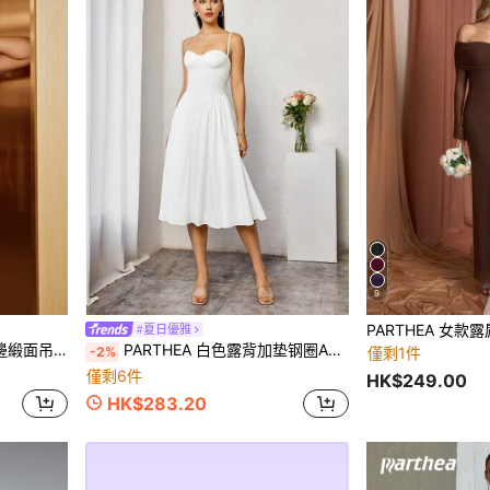
9
#夏日優雅
面吊帶連衣裙
PARTHEA 白色露背加垫钢圈A字连衣裙，优雅夏季派对连衣裙
-2%
僅剩1件
僅剩6件
HK$249.00
HK$283.20