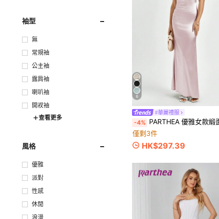
袖型
無
常規袖
公主袖
露肩袖
喇叭袖
6
開衩袖
#華麗禮服
查看更多
PARTHEA 優雅女款緞面魚尾長洋裝，花卉刺繡細肩帶，垂墜領
-4%
僅剩3件
HK$297.39
風格
優雅
派對
性感
休閒
浪漫