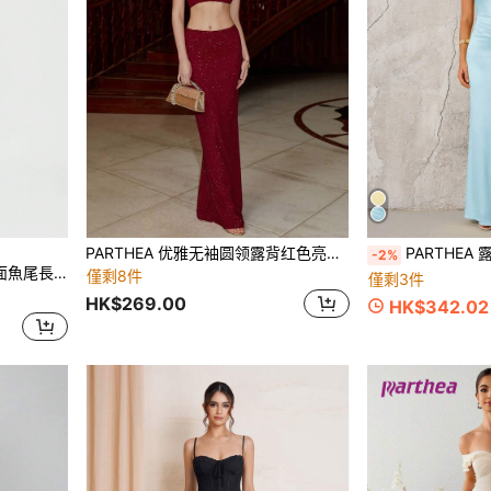
PARTHEA 优雅无袖圆领露背红色亮片长款女士派对礼服，性感精致复古网眼面料，高弹力，镂空细节，亮片连衣裙，优雅派对、圣诞节礼服
PARTHEA 露肩抓褶魚尾裙擺優
-2%
口與後背繫帶設計，粉紅色
僅剩8件
僅剩3件
HK$269.00
HK$342.02