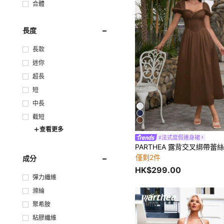
合體
長度
長款
迷你
超長
短
中長
截短
查看更多
#法式度假連身裙
僅剩2件
成分
HK$299.00
彈力纖維
滌綸
聚希胺
粘膠纖維