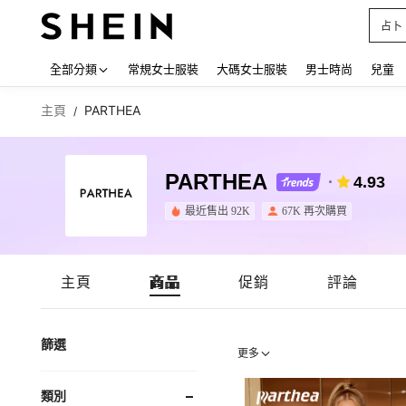
占卜
Use up
全部分類
常規女士服裝
大碼女士服裝
男士時尚
兒童
主頁
PARTHEA
/
PARTHEA
4.93
最近售出 92K
67K 再次購買
主頁
商品
促銷
評論
篩選
更多
類別