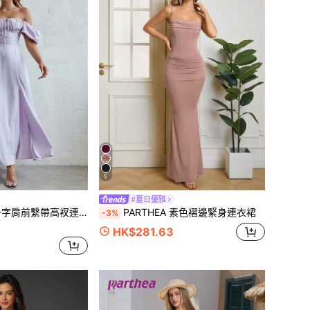
5
#夏日優雅
 一字肩前繫帶高衩連衣裙
PARTHEA 素色褶邊緊身連衣裙
-3%
HK$281.63