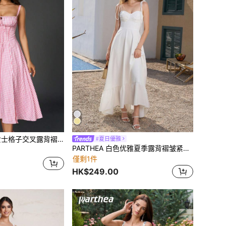
子交叉露背褶皱吊带连衣裙，优雅夏季款
#夏日優雅
PARTHEA 白色优雅夏季露背褶皱紧身吊带长裙
僅剩1件
HK$249.00