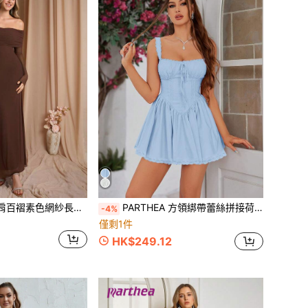
PARTHEA 女款露肩百褶素色網紗長洋裝
PARTHEA 方領綁帶蕾絲拼接荷葉邊修身洋裝 優雅夏季
-4%
僅剩1件
HK$249.12