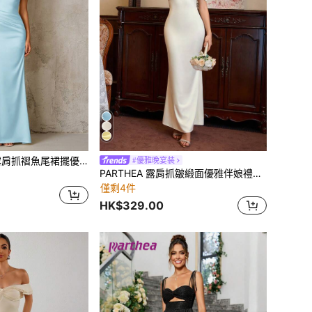
雅正式晚禮服（拉鍊設計，性感）派對 春季婚禮 秋季
#優雅晚宴装
PARTHEA 露肩抓皺緞面優雅伴娘禮服 秋季婚禮
僅剩4件
HK$329.00