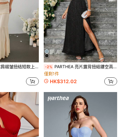
结短款上衣和低腰荷叶边半裙套装，夏季优雅
PARTHEA 亮片露背扭結鏤空高衩細肩帶洋裝，黑色，適合婚禮派對與秋季
-2%
僅剩1件
HK$312.02