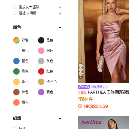
常規女士服裝
婚禮 & 活動
顏色
彩色
黑色
白色
粉色
藍色
灰色
綠色
紅色
4
黃色
卡其色
#假日魅力
PARTHEA 垂墜圍裹褶邊緞
棕色
紫色
-6%
僅剩4件
橘色
HK$251.59
細節