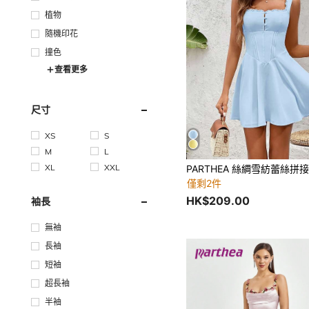
植物
隨機印花
撞色
查看更多
尺寸
XS
S
M
L
XL
XXL
僅剩2件
HK$209.00
袖長
無袖
長袖
短袖
超長袖
半袖