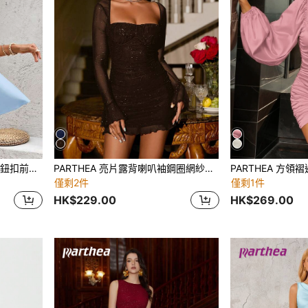
PARTHEA 絲綢雪紡蕾絲拼接鈕扣前開衩修身百褶洋裝 優雅夏季
PARTHEA 亮片露背喇叭袖鋼圈網紗緊身洋裝
僅剩2件
僅剩1件
HK$229.00
HK$269.00