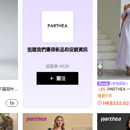
追蹤我們獲得新品和促銷資訊
追蹤者
:
462K
6
關注
#茶會服裝
优雅夏季派对长裙
PARTHEA
-3%
僅剩5件
HK$232.02