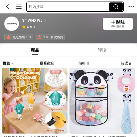
店內搜尋
STWNXWJ
關注
789 追蹤者
4.90
最近售出 13K
1.8K 再次購買
商品
評論
推薦
最受歡迎
價格
篩選