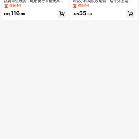
跳舞章鱼玩具，电动爬行章鱼玩具，
可爱小鸭网眼收纳袋 - 速干浴室浴缸
带自动避障功能，配备LED灯和音
收纳袋，带吸盘 - 浴室玩具收纳袋，
僅剩4件
僅剩1件
乐，疯狂的8条腿电动躺卧跳舞章鱼玩
适合存放浴室玩具、婴儿玩具等。>
116
55
具，适合室内玩耍和感官发育
聚酯纤维材质，婴儿浴室收纳袋
HK$
.00
HK$
.00