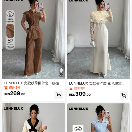
LUNNELUX 女款秋季兩件套－綁腰無
LUNNELUX 女款長洋裝 素色優雅迷
袖打結襯衫與休閒寬腿長褲，棕色優
人對比蕾絲 A 字收腰長袖洋裝
僅剩2件
僅剩1件
雅上班與開學穿搭
269
309
HK$
.00
HK$
.00