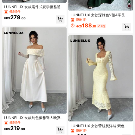
LUNNELUX 女款兩件式夏季優雅通勤
對比鈕扣V領無袖背心上衣與寬鬆直筒
僅剩1件
LUNNELUX 女款深綠色V領A字長洋
寬腿褲純棉套裝
279
HK$
.00
裝，輕盈優雅休閒風，適合海灘度
僅剩1件
假、派對、日
188
HK$
.18
-14%
LUNNELUX 女款純色優雅迷人晚宴浪
漫派對日常約會洋裝
僅剩1件
LUNNELUX 女款蕾絲長洋裝 素色優
219
HK$
.00
雅浪漫方領修身喇叭長袖長裙
僅剩1件