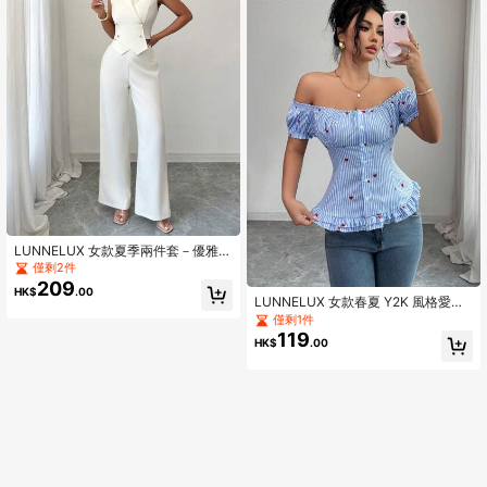
LUNNELUX 女款夏季兩件套－優雅休
閒商務套裝，含缺口領背心與長褲，
僅剩2件
適合日常通勤與辦公室春季穿著
209
HK$
.00
LUNNELUX 女款春夏 Y2K 風格愛心
條紋襯衫 方領 泡泡短袖 前開扣
僅剩1件
119
HK$
.00