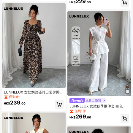
229
HK$
.00
LUNNELUX 女款豹紋優雅日常休閒約
會腰部綁帶修身方領長袖長洋裝 秋冬
僅剩1件
女裝
#夏日優雅
239
HK$
.00
LUNNELUX 女款秋季兩件套 白色無
袖前綁帶上衣 + 寬腿長褲，輕盈優雅
僅剩1件
休閒風夏季穿搭
269
HK$
.00