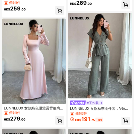
269
身長洋裝，優雅迷人，適合派對、夜
僅剩1件
HK$
.00
晚外出、生日
259
HK$
.00
#工作装
LUNNELUX 女款純色優雅露背細肩帶
LUNNELUX 女款秋季兩件套，V領短
方領長袖修身長洋裝 春季晚餐、婚禮
袖綁帶襯衫 + 高腰寬腿長褲，優雅休
僅剩1件
僅剩3件
與派對必備
閒風，適合辦公室與返校季
279
191
HK$
.00
HK$
.75
-8%