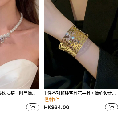
1件锆石水滴流苏珍珠项链，时尚简约锆石水滴流苏珍珠串珠颈链，奢华小众优雅项链配饰，适合女孩和女士（珍珠数量随机）
1 件不对称镂空雕花手镯，简约设计，女士时尚配饰
僅剩1件
HK$64.00