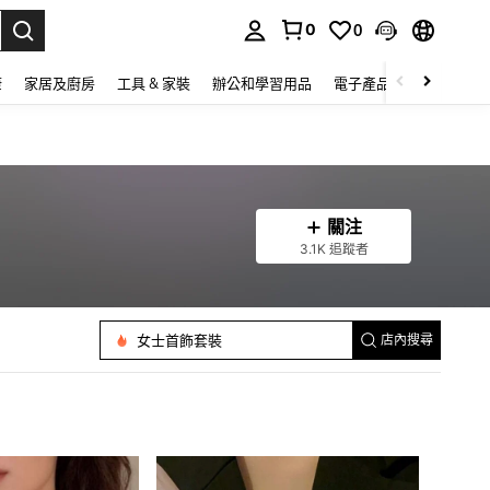
0
0
lect.
康
家居及廚房
工具 & 家裝
辦公和學習用品
電子產品
玩具
家
關注
3.1K 追蹤者
女士首飾套裝
店內搜尋