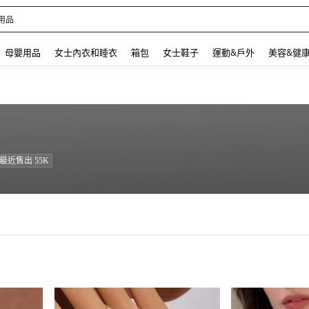
用品
 and down arrow keys to navigate search 最近搜尋 and 搜索發現. Press Enter to se
母嬰用品
女士內衣和睡衣
箱包
女士鞋子
運動&戶外
美容&健
最近售出 55K