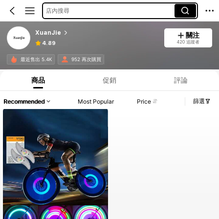
店內搜尋
XuanJie
關注
420 追蹤者
4.89
最近售出 5.4K
952 再次購買
商品
促銷
評論
篩選
Recommended
Most Popular
Price