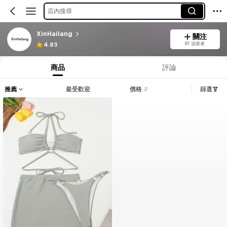
店內搜尋
XinHailang
關注
81 追蹤者
4.83
商品
評論
推薦
最受歡迎
價格
篩選