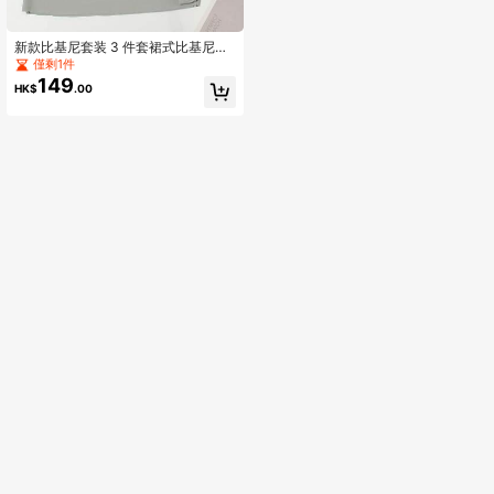
新款比基尼套装 3 件套裙式比基尼套
装，系带，性感，非常适合海滩度假
僅剩1件
和冲浪夏日海滩
149
HK$
.00