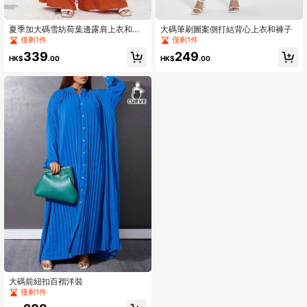
夏季加大碼雪紡荷葉邊露肩上衣和短
大碼筆刷圖案側打結背心上衣和褲子
褲套裝
僅剩1件
僅剩1件
339
249
HK$
.00
HK$
.00
大碼前紐扣百褶洋裝
僅剩1件