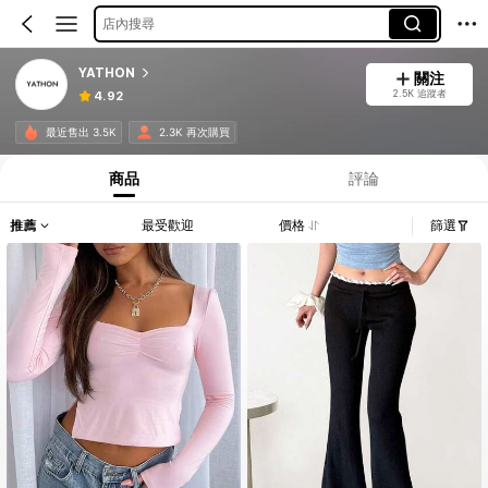
店內搜尋
YATHON
關注
2.5K 追蹤者
4.92
最近售出 3.5K
2.3K 再次購買
商品
評論
推薦
最受歡迎
價格
篩選