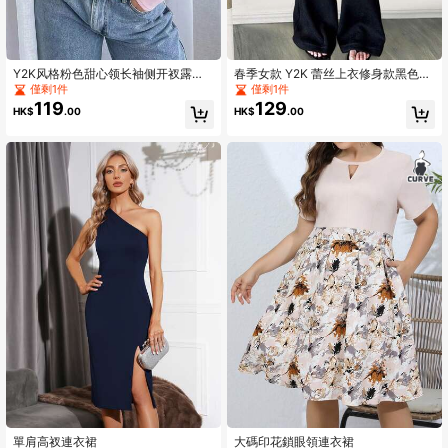
Y2K风格粉色甜心领长袖侧开衩露脐T
春季女款 Y2K 蕾丝上衣修身款黑色休
恤，春夏休闲款
闲长款喇叭裤
僅剩1件
僅剩1件
119
129
HK$
.00
HK$
.00
單肩高衩連衣裙
大碼印花鎖眼領連衣裙