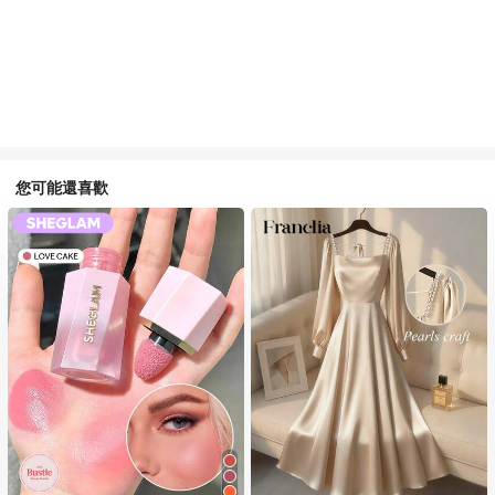
您可能還喜歡