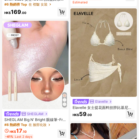
Estimated
方领无袖长连衣裙，巴黎风情夏季度
#6 熱銷榜 Top
在 褶皺 女裝
假装扮，日常通勤工作夏季连衣裙
169
HK$
.00
Elavelle
Elavelle 女士提花面料挂脖比基尼上
衣，春夏款
59
SHEGLAM
HK$
.00
SHEGLAM Big N' Bright 眼線筆-Fro
st 品牌美妝化妝品 適合女士與女孩
#8 熱銷榜 Top
在 臉部化妝
17
HK$
.10
-41%
Last 2 days