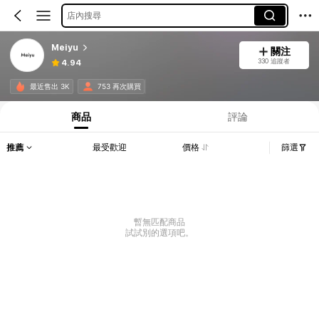
店內搜尋
Meiyu
關注
330 追蹤者
4.94
最近售出 3K
753 再次購買
商品
評論
推薦
最受歡迎
價格
篩選
暫無匹配商品
試試別的選項吧。