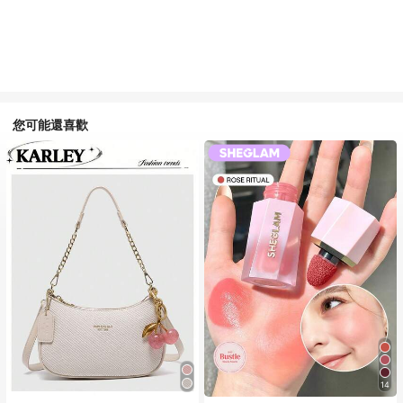
您可能還喜歡
14