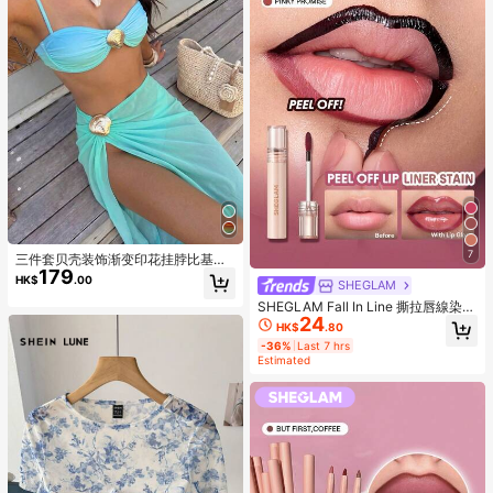
7
三件套贝壳装饰渐变印花挂脖比基尼
179
套装，搭配侧开衩长裙，高端时尚沙
HK$
.00
SHEGLAM
滩泳装，女士夏季海滩度假必备
SHEGLAM Fall In Line 撕拉唇線染色
24
筆-Pinky Promise 品牌美妝化妝品
HK$
.80
適合女士與女孩
-36%
Last 7 hrs
Estimated