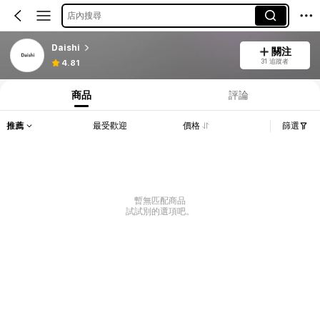
店內搜尋
Daishi
關注
31 追蹤者
4.81
商品
評論
推薦
最受歡迎
價格
篩選
暫無匹配商品
試試別的選項吧。