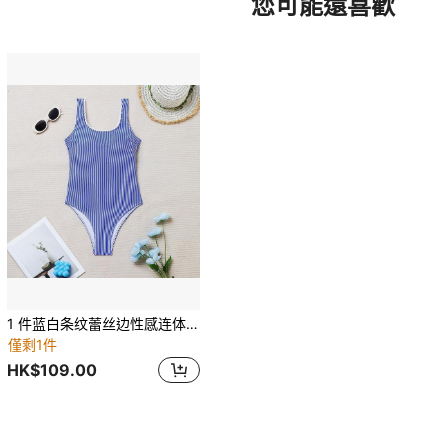
您可能還喜歡
1 件蓝白条纹蕾丝边性感连体泳衣，适合夏季海滩度假
僅剩1件
HK$109.00