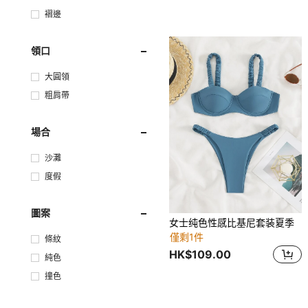
褶邊
領口
大圓領
粗肩帶
場合
沙灘
度假
圖案
女士纯色性感比基尼套装夏季
僅剩1件
條紋
HK$109.00
純色
撞色