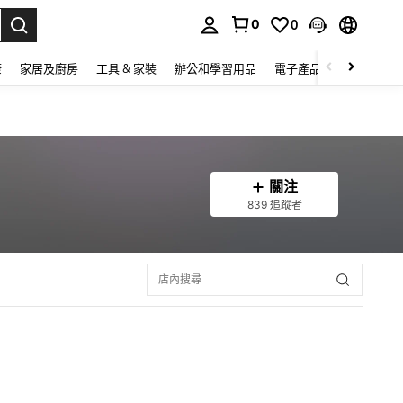
0
0
lect.
康
家居及廚房
工具 & 家裝
辦公和學習用品
電子產品
玩具
家
關注
839 追蹤者