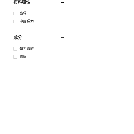
布料彈性
高彈
中度彈力
成分
彈力纖維
滌綸