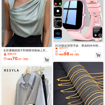
High Repeat Customers
僅剩5件
2026新款智慧手錶，專為時尚年輕女
性、男性與情侶設計，支援無線通
High Repeat Customers
High Repeat Customers
女款優雅緞面不對稱垂領無袖上衣，
話、音樂控制，相容 Android/iOS 手
98
飄逸時尚吊帶背心，適合上班與約
僅剩5件
僅剩5件
僅剩4件
HK$
.65
-2%
機，派對、新年、情人節、復活節、
會，大尺碼休閒夏季穿搭
70
High Repeat Customers
穆斯林新年及節日的理想禮物
HK$
.37
-11%
僅剩5件