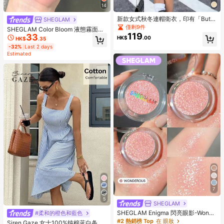
14
新款女式秋冬連帽衛衣，印有「But G
SHEGLAM
od」圖案，柔軟舒適，抓絨內裡，休
僅剩9件
SHEGLAM Color Bloom 液態霧面腮
閒秋季上衣
119
33
紅-Love Cake 品牌美妝化妝品 適合
HK$
.00
HK$
.35
女士與女孩
-32%
Last 2 days
Estimated
7
5
SHEGLAM
SHEGLAM Enigma 閃亮眼影-Wonde
#柔和的橙色和藍色
rous 品牌美妝化妝品 適合女士與女孩
#2 熱銷榜 Top
在 眼妝
Siren Gaze 女士100%纯棉蓝白条纹