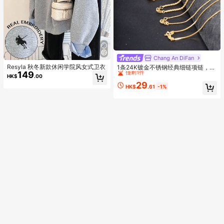
High Repeat Customers
Chang An DiFan
僅剩1件
Resyla 秋冬新款休闲学院风女式卫衣
1条24K镀金不锈钢经典细链项链，百
149
搭简约，可个性化定制，适合女性日
High Repeat Customers
High Repeat Customers
HK$
.00
常、休闲、旅行等场合，是送给女
29
僅剩1件
僅剩1件
HK$
.61
-1%
友、朋友、社交场合的理想礼物。
High Repeat Customers
僅剩1件