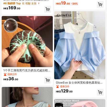
19
方领无袖长连衣裙，巴黎风情夏季度
#6 熱銷榜 Top
在 褶皺 女裝
HK$
.00
-34%
假装扮，日常通勤工作夏季连衣裙
169
HK$
.00
1个手工薄荷黑巧克力挤压式减压蜡
球，挤压时口感酥脆，男女皆宜，是
僅剩2件
派对礼品或礼物的完美之选，适合14
36
HK$
.00
岁以上人群的解压玩具，节日、生
GlowEve 女士休闲宽松撞色露肩短袖
日、愚人节、圣诞节礼物 - 成人礼物
衬衫
僅剩3件
129
HK$
.00