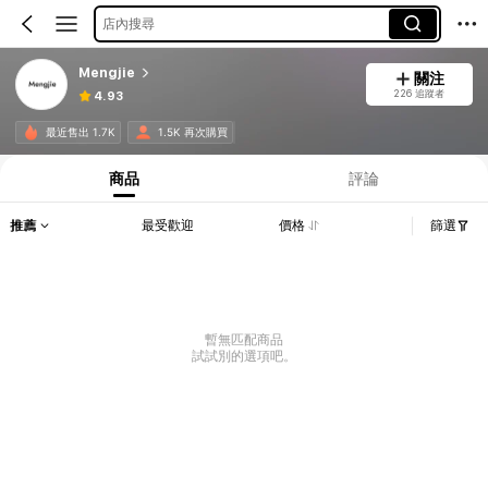
店內搜尋
Mengjie
關注
226 追蹤者
4.93
最近售出 1.7K
1.5K 再次購買
商品
評論
推薦
最受歡迎
價格
篩選
暫無匹配商品
試試別的選項吧。