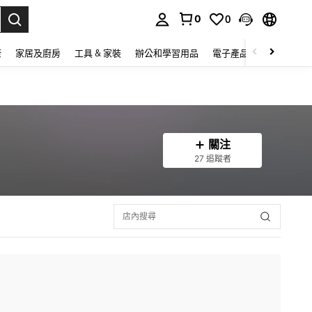
0
0
lect.
康
家居及廚房
工具 & 家裝
辦公和學習用品
電子產品
玩具
家
關注
27 追蹤者