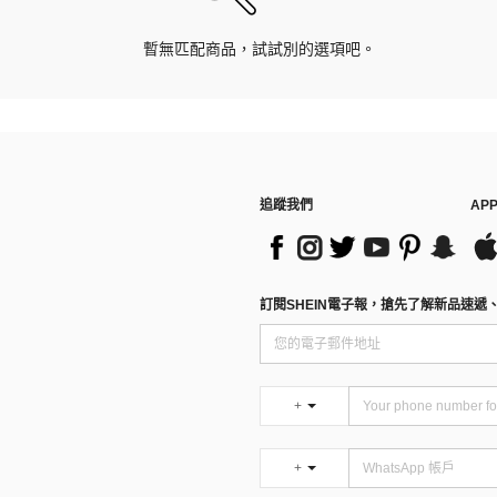
暫無匹配商品，試試別的選項吧。
追蹤我們
AP
訂閱SHEIN電子報，搶先了解新品速遞
+
+