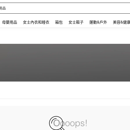
用品
 and down arrow keys to navigate search 最近搜尋 and 搜索發現. Press Enter to se
母嬰用品
女士內衣和睡衣
箱包
女士鞋子
運動&戶外
美容&健