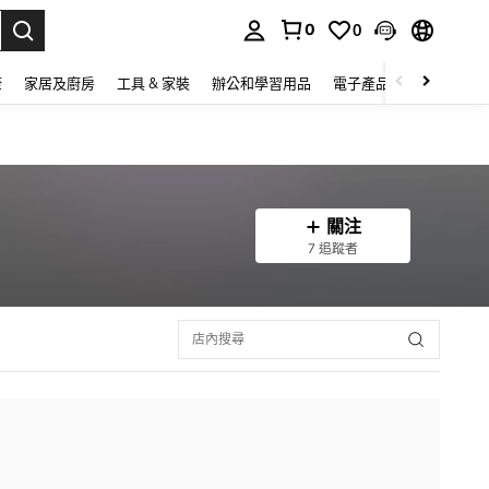
0
0
lect.
康
家居及廚房
工具 & 家裝
辦公和學習用品
電子產品
玩具
家
關注
7 追蹤者