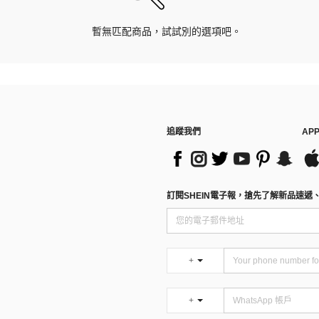
暫無匹配商品，試試別的選項吧。
追蹤我們
AP
訂閱SHEIN電子報，搶先了解新品速遞
+
+