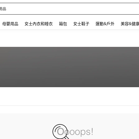
用品
 and down arrow keys to navigate search 最近搜尋 and 搜索發現. Press Enter to se
母嬰用品
女士內衣和睡衣
箱包
女士鞋子
運動&戶外
美容&健