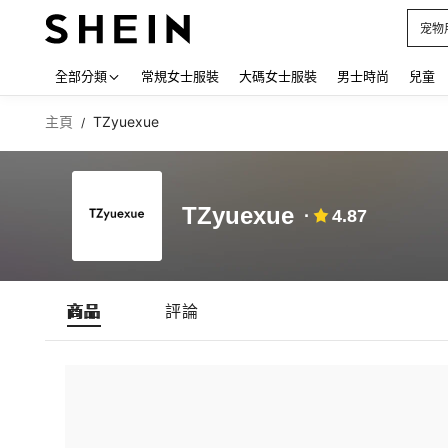
宠物
Use up
全部分類
常規女士服裝
大碼女士服裝
男士時尚
兒童
主頁
TZyuexue
/
TZyuexue
4.87
商品
評論