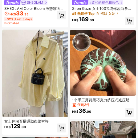
SHEGLAM
#柔和的橙色和藍色
SHEGLAM Color Bloom 液態霧面腮
Siren Gaze 女士100%纯棉蓝白条纹
33
紅-Love Cake 品牌美妝化妝品 適合
方领无袖长连衣裙，巴黎风情夏季度
#5 熱銷榜 Top
在 褶皺 女裝
HK$
.35
女士與女孩
假装扮，日常通勤工作夏季连衣裙
169
-32%
Last 3 days
HK$
.00
Estimated
1个手工薄荷黑巧克力挤压式减压蜡
球，挤压时口感酥脆，男女皆宜，是
僅剩3件
派对礼品或礼物的完美之选，适合14
36
HK$
.00
岁以上人群的解压玩具，节日、生
日、愚人节、圣诞节礼物 - 成人礼物
女士休闲百搭通勤条纹衬衫
129
HK$
.00