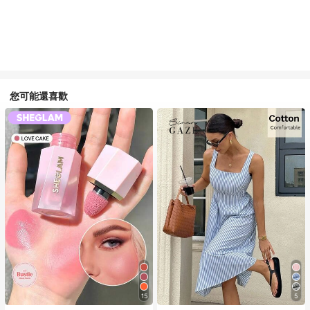
您可能還喜歡
15
5