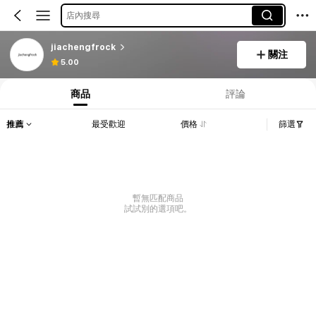
店內搜尋
jiachengfrock
關注
5.00
商品
評論
推薦
最受歡迎
價格
篩選
暫無匹配商品
試試別的選項吧。