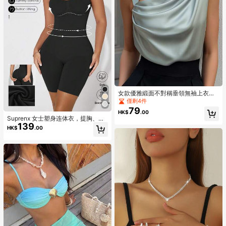
女款優雅緞面不對稱垂領無袖上衣，
飄逸時尚吊帶背心，適合上班與約
僅剩4件
會，大尺碼休閒夏季穿搭
79
HK$
.00
Suprenx 女士塑身连体衣，提胸、收
139
腰、提臀，圣诞特别版
HK$
.00