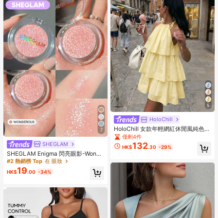
5
HoloChill
HoloChill 女款年輕網紅休閒風純色無
7
袖掛脖洋裝，2026夏季新款百褶蛋糕
僅剩4件
裙，優雅層次感派對洋裝，休閒外出
SHEGLAM
132
HK$
.30
-29%
穿搭，秋季服飾，返校季
SHEGLAM Enigma 閃亮眼影-Wonde
rous 品牌美妝化妝品 適合女士與女孩
#2 熱銷榜 Top
在 眼妝
19
HK$
.00
-34%