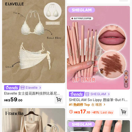
5
Elavelle
Elavelle 女士提花面料挂脖比基尼上
SHEGLAM
衣，春夏款
59
SHEGLAM So Lippy 唇線筆-But Firs
HK$
.00
t,Coffee 品牌美妝化妝品 適合女士與
#1 熱銷榜 Top
在 嘴唇
女孩
17
HK$
.10
-41%
Last day