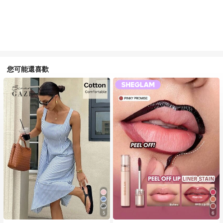
您可能還喜歡
5
6