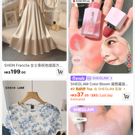
SHEIN Franclia 女士香槟色缎面方领
连衣裙，珍珠吊带长袖礼服，奢华优
14
199
HK$
.00
雅派对礼服
SHEGLAM
SHEGLAM Color Bloom 液態霧面腮
紅-Rose Ritual 品牌美妝化妝品 適合
#2 熱銷榜 Top
在 SHEGLAM 彩妝
女士與女孩
37
HK$
.05
-24%
Last day
Estimated