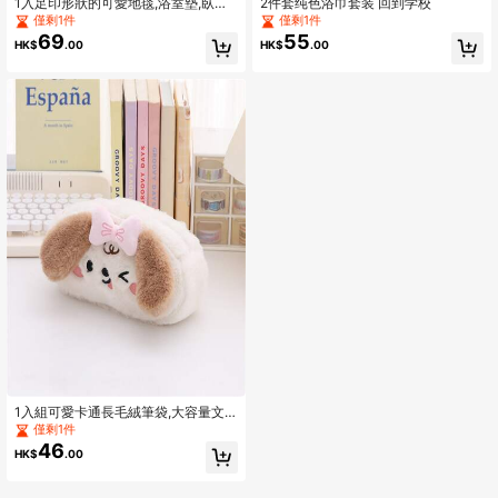
1入足印形狀的可愛地毯,浴室墊,臥室
2件套纯色浴巾套装 回到学校
地毯,馬桶墊,100％聚酯纖維,灰色,防
僅剩1件
僅剩1件
滑墊
69
55
HK$
.00
HK$
.00
1入組可愛卡通長毛絨筆袋,大容量文
具盒帶3D女孩愛心設計適用於學生
僅剩1件
46
HK$
.00