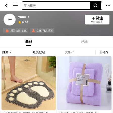
店內搜尋
yaao
關注
667 追蹤者
4.92
最近售出 2.6K
2.1K 再次購買
商品
評論
推薦
最受歡迎
價格
篩選